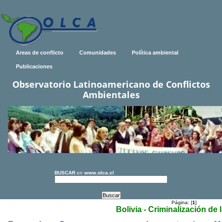
Areas de conflicto
Comunidades
Política ambiental
Publicaciones
Observatorio Latinoamericano de Conflictos
Ambientales
BUSCAR
en
www.olca.cl
Página: [
1
]
Bolivia - Criminalización de 