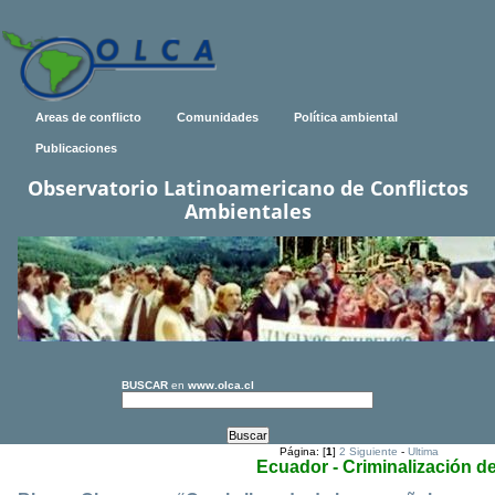
Areas de conflicto
Comunidades
Política ambiental
Publicaciones
Observatorio Latinoamericano de Conflictos
Ambientales
BUSCAR
en
www.olca.cl
Página: [
1
]
2
Siguiente
-
Ultima
Ecuador - Criminalización de