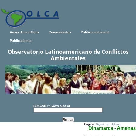
Areas de conflicto
Comunidades
Política ambiental
Publicaciones
Observatorio Latinoamericano de Conflictos
Ambientales
BUSCAR
en
www.olca.cl
Página:
Siguiente
-
Ultima
Dinamarca - Amenaz