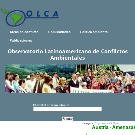
Areas de conflicto
Comunidades
Política ambiental
Publicaciones
Observatorio Latinoamericano de Conflictos
Ambientales
BUSCAR
en
www.olca.cl
Página:
Siguiente
-
Ultima
Austria - Amenaza