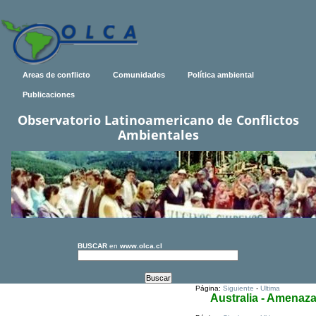
Areas de conflicto
Comunidades
Política ambiental
Publicaciones
Observatorio Latinoamericano de Conflictos
Ambientales
BUSCAR
en
www.olca.cl
Página:
Siguiente
-
Ultima
Australia - Amenaz