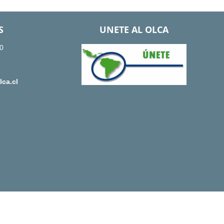
S
UNETE AL OLCA
0
ca.cl