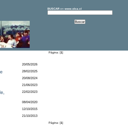
BUSCAR
en
www.olca.cl
Página: [
1
]
20/05/2026
he
28/02/2025
20/08/2024
21/06/2023
le,
22/02/2023
08/04/2020
12/10/2015
21/10/2013
Página: [
1
]