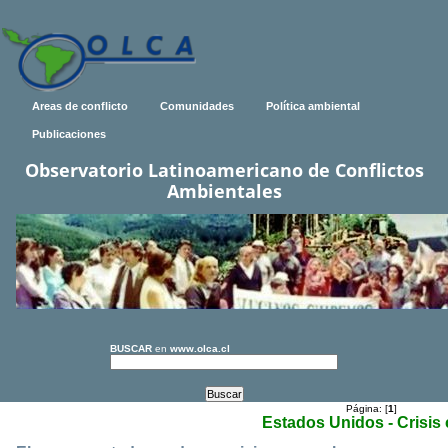
Areas de conflicto
Comunidades
Política ambiental
Publicaciones
Observatorio Latinoamericano de Conflictos
Ambientales
BUSCAR
en
www.olca.cl
Página: [
1
]
Estados Unidos - Crisis 