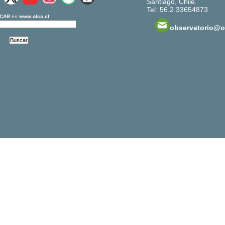
Santiago, Chile.
Tel: 56.2.33654873
CAR
en
www.olca.cl
observatorio@ol