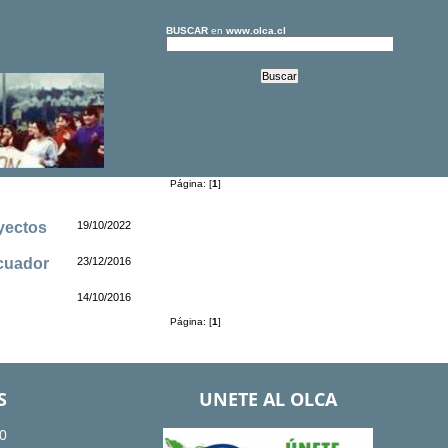
BUSCAR
en
www.olca.cl
Página: [
1
]
yectos
19/10/2022
Ecuador
23/12/2016
14/10/2016
Página: [
1
]
S
UNETE AL OLCA
0