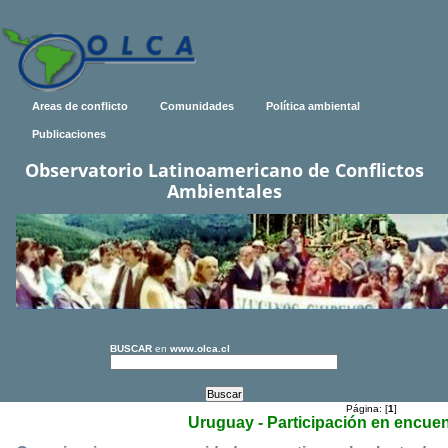
Areas de conflicto
Comunidades
Política ambiental
Publicaciones
Observatorio Latinoamericano de Conflictos
Ambientales
BUSCAR
en
www.olca.cl
Página: [
1
]
Uruguay - Participación en encuen