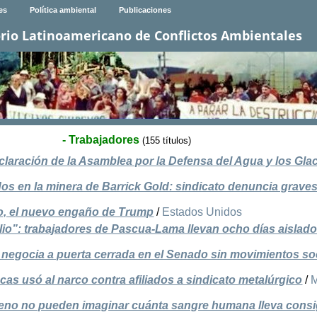
es
Política ambiental
Publicaciones
rio Latinoamericano de Conflictos Ambientales
- Trabajadores
(155 títulos)
claración de la Asamblea por la Defensa del Agua y los Gla
os en la minera de Barrick Gold: sindicato denuncia graves 
so, el nuevo engaño de Trump
/
Estados Unidos
lio”: trabajadores de Pascua-Lama llevan ocho días aislado
se negocia a puerta cerrada en el Senado sin movimientos so
as usó al narco contra afiliados a sindicato metalúrgico
/
M
eno no pueden imaginar cuánta sangre humana lleva cons