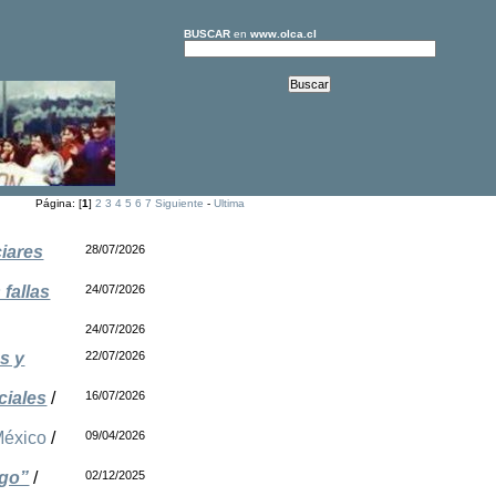
BUSCAR
en
www.olca.cl
Página: [
1
]
2
3
4
5
6
7
Siguiente
-
Ultima
ciares
28/07/2026
fallas
24/07/2026
24/07/2026
s y
22/07/2026
ciales
/
16/07/2026
éxico
/
09/04/2026
igo”
/
02/12/2025