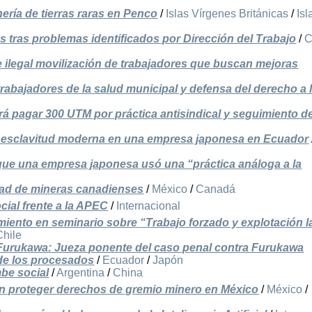
nería de tierras raras en Penco
/
Islas Vírgenes Británicas
/
Isl
s tras problemas identificados por Dirección del Trabajo
/
C
 ilegal movilización de trabajadores que buscan mejoras
trabajadores de la salud municipal y defensa del derecho a 
á pagar 300 UTM por práctica antisindical y seguimiento d
 de esclavitud moderna en una empresa japonesa en Ecuador
ue una empresa japonesa usó una “práctica análoga a la
idad de mineras canadienses
/
México
/
Canadá
ial frente a la APEC
/
Internacional
iento en seminario sobre “Trabajo forzado y explotación l
Chile
Furukawa: Jueza ponente del caso penal contra Furukawa
e los procesados
/
Ecuador
/
Japón
mbe social
/
Argentina
/
China
n proteger derechos de gremio minero en México
/
México
/