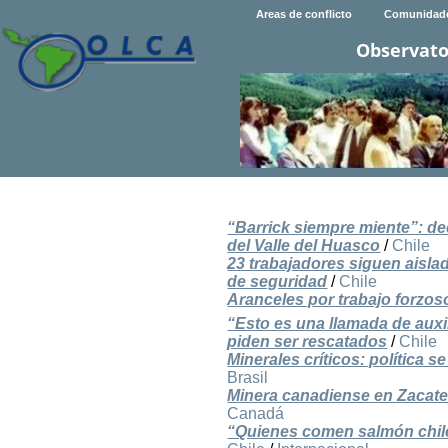
Areas de conflicto
Comunidad
Observato
“Barrick siempre miente”: de
del Valle del Huasco
/
Chile
23 trabajadores siguen aislad
de seguridad
/
Chile
Aranceles por trabajo forzo
“Esto es una llamada de auxi
piden ser rescatados
/
Chile
Minerales críticos: política 
Brasil
Minera canadiense en Zacatec
Canadá
“Quienes comen salmón chil