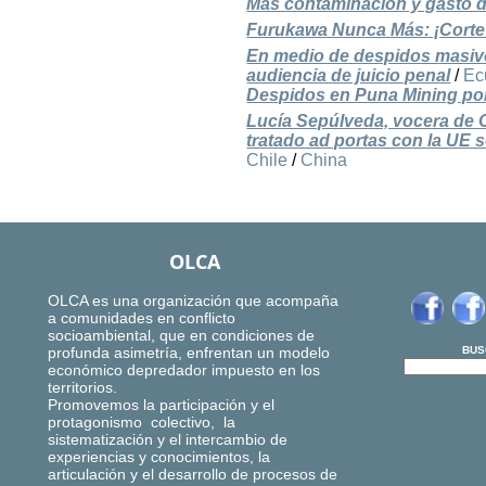
Más contaminación y gasto de 
Furukawa Nunca Más: ¡Corte 
En medio de despidos masivo
audiencia de juicio penal
/
Ec
Despidos en Puna Mining por l
Lucía Sepúlveda, vocera de Ch
tratado ad portas con la UE
Chile
/
China
OLCA
OLCA es una organización que acompaña
a comunidades en conflicto
socioambiental, que en condiciones de
profunda asimetría, enfrentan un modelo
BUS
económico depredador impuesto en los
territorios.
Promovemos la participación y el
protagonismo colectivo, la
sistematización y el intercambio de
experiencias y conocimientos, la
articulación y el desarrollo de procesos de