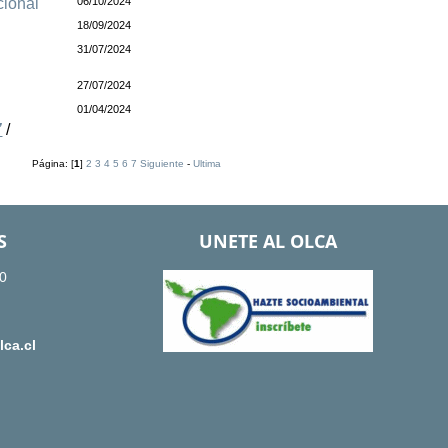
cional
06/10/2024
18/09/2024
31/07/2024
27/07/2024
01/04/2024
”
/
Página: [
1
]
2
3
4
5
6
7
Siguiente
-
Ultima
S
UNETE AL OLCA
0
ca.cl