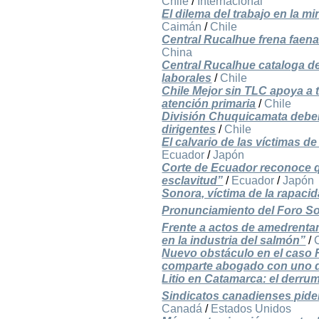
Chile
/
Internacional
El dilema del trabajo en la mi
Caimán
/
Chile
Central Rucalhue frena faena
China
Central Rucalhue cataloga de
laborales
/
Chile
Chile Mejor sin TLC apoya a 
atención primaria
/
Chile
División Chuquicamata deber
dirigentes
/
Chile
El calvario de las víctimas
Ecuador
/
Japón
Corte de Ecuador reconoce q
esclavitud”
/
Ecuador
/
Japón
Sonora, víctima de la rapac
Pronunciamiento del Foro Soc
Frente a actos de amedrentam
en la industria del salmón”
/
Nuevo obstáculo en el caso 
comparte abogado con uno d
Litio en Catamarca: el derru
Sindicatos canadienses pide
Canadá
/
Estados Unidos