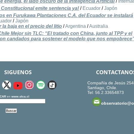
energía, el lado oscuro de la Inteligencia Artificial
/
Interna
Constitucional emite sentencia ya!
/
Ecuador
/
Japón
s en Furukawa Plantaciones C.A. del Ecuador se instalará
uador
/
Japón
a baja en el precio del litio
/
Argentina
/
Australia
ile Mejor sin TLC: “El tratado con China, junto al TPP y el
 son candados para sostener el modelo que nos empobrece
SIGUENOS
CONTACTANO
Compañía de Jesús 254
Santiago, Chile.
Tel: 56.2.33654873
CAR
en
www.olca.cl
observatorio@ol