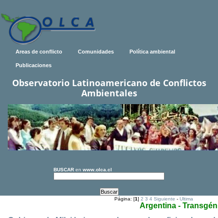
Areas de conflicto
Comunidades
Política ambiental
Publicaciones
Observatorio Latinoamericano de Conflictos
Ambientales
BUSCAR
en
www.olca.cl
Página: [
1
]
2
3
4
Siguiente
-
Ultima
Argentina - Transgén