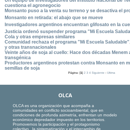
Un equipo de investigadores del Instituto Nacional de T
cuestiona el agronegocio
Monsanto puso a la venta su terreno y se desactiva el p
Monsanto en retirada: el abajo que se mueve
Investigadores argentinos encuentran glifosato en la cue
Justicia ordenó suspender programa "Mi Escuela Salud
Cola y otras empresas similares
Comunidad rechaza el programa "Mi Escuela Saludable"
y otras transnacionales
Veinte años de soja al cuello: Hace dos décadas Menem a
transgénica
Productores argentinos protestan contra Monsanto en m
semillas de soja
Página: [
1
]
2
3
4
Siguiente
-
Ultima
OLCA
OLCA es una organización que acompaña a
comunidades en conflicto socioambiental, que en
condiciones de profunda asimetría, enfrentan un modelo
económico depredador impuesto en los territorios.
Promovemos la participación y el protagonismo
colectivo, la sistematización y el intercambio de