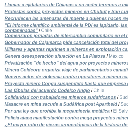
Llaman a ejidatarios de Chiapas a no ceder terrenos a m
Protestas contra proyectos mineros en Chubut y San Lu
Recrudecen las amenazas de muerte a quienes hacen resi
“El Informe científico ambiental de la PDI es lapidario, 
contaminadas”
/
Chile
Comenzaron jornadas de intercambio comunitario en el n
Gobernador de Cajamarca pide cancelación total del pro
Militares y agentes reprimen a mineros en explotación 
Genera desesperación situación en La Platosa
/
México
Privatización “de hecho” del agua por proyectos minero
Minera Goldcorp organiza viaje de parlamentarios canad
Nuevos actos de violencia contra opositores a minera c
Proyecto minero Conga suspendido hasta que empresa 
Las fábulas del acuerdo Codelco Anglo
/
Chile
Solidaridad con trabajadores mineros sudafricanos
/
Sud
Masacre en mina sacude a Sudáfrica post Apartheid
/
Sud
Por una ley que prohíba la megaminería metálica
/
El Sal
Policía ataca manifestación contra mega proyectos miner
¿El mayor robo de piezas arqueológicas de la historia de