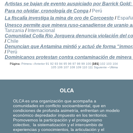
Artistas se bajan de evento auspiciado por Barrick Gold: 
Para no olvidar, cronología de Conga
/
Perú
La fiscalía investiga la mina de oro de Corcoesto
/
Españ
Unesco permite que minera ruso-canadiense de uranio am
Tanzania
/
Internacional
Comunidad Colla Rio Jorquera denuncia violación del co
/
Chile
Denuncian que Antamina mintió y actuó de forma “inmora
/
Perú
Dominicanos protestan contra contaminación de minera 
Página:
Primera
-
Anterior
91
92
93
94
95
96
97
98
99
100
[
101
]
102
103
104
105
106
107
108
109
110
111
Siguiente
-
Ultima
OLCA
OLCA es una organización que acompaña a
comunidades en conflicto socioambiental, que en
condiciones de profunda asimetría, enfrentan un modelo
económico depredador impuesto en los territorios.
Promovemos la participación y el protagonismo
colectivo, la sistematización y el intercambio de
experiencias y conocimientos, la articulación y el