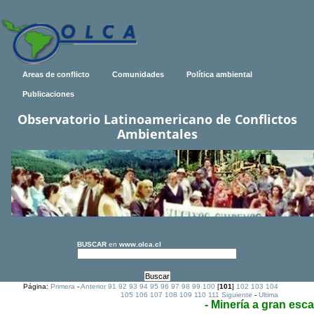
Areas de conflicto
Comunidades
Política ambiental
Publicaciones
Observatorio Latinoamericano de Conflictos
Ambientales
BUSCAR
en
www.olca.cl
Página:
Primera
-
Anterior
91
92
93
94
95
96
97
98
99
100
[
101
]
102
103
104
105
106
107
108
109
110
111
Siguiente
-
Ultima
- Minería a gran esca