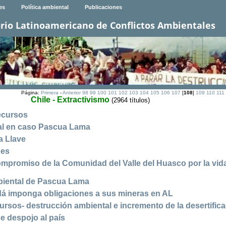
es
Política ambiental
Publicaciones
rio Latinoamericano de Conflictos Ambientales
Página:
Primera
-
Anterior
98
99
100
101
102
103
104
105
106
107
[
108
]
109
110
111
Chile - Extractivismo
(2964 títulos)
recursos
al en caso Pascua Lama
a Llave
des
ompromiso de la Comunidad del Valle del Huasco por la vid
biental de Pascua Lama
dá imponga obligaciones a sus mineras en AL
rsos- destrucción ambiental e incremento de la desertific
e despojo al país