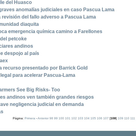
lle del Huasco
graves anomalías judiciales en caso Pascua Lama
a revisión del fallo adverso a Pascua Lama
omunidad diaquita
oca emergencia química camino a Farellones
 del petcoke
ciares andinos
e despojo al país
naex
a recurso presentado por Barrick Gold
a legal para acelerar Pascua-Lama
armers See Big Risks- Too
ores andinos ven también grandes riesgos
rave negligencia judicial en demanda
as
Página:
Primera
-
Anterior
98
99
100
101
102
103
104
105
106
107
[
108
]
109
110
111