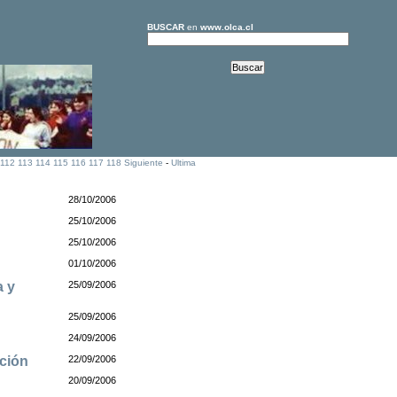
BUSCAR
en
www.olca.cl
112
113
114
115
116
117
118
Siguiente
-
Ultima
28/10/2006
25/10/2006
25/10/2006
01/10/2006
a y
25/09/2006
25/09/2006
24/09/2006
ación
22/09/2006
20/09/2006