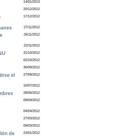
14/01/2013
20/12/2012
e
17/12/2012
manes
27/11/2012
de
26/11/2012
22/11/2012
ONU
31/10/2012
02/10/2012
30/09/2012
irse el
27/09/2012
10/07/2012
ambres
28/06/2012
09/04/2012
04/04/2012
27/03/2012
09/03/2012
llón de
23/01/2012