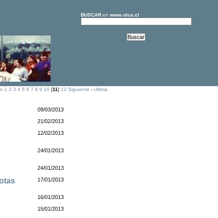
BUSCAR
en
www.olca.cl
or
1
2
3
4
5
6
7
8
9
10
[
11
]
12
Siguiente
-
Ultima
09/03/2013
21/02/2013
12/02/2013
24/01/2013
24/01/2013
uotas
17/01/2013
16/01/2013
15/01/2013