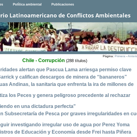
es
Política ambiental
Publicaciones
rio Latinoamericano de Conflictos Ambientales
Página:
Primera
-
Anteri
Chile - Corrupción
(288 títulos)
oridades alertan que Pascua Lama arriesga permiso clave
Barrick y califican descargos de minera de “bananeros”
uas Andinas, la sanitaria que enfrenta la ira de millones de
atiza los Peces y genera peligroso precedente al rechazar
iendo en una dictadura perfecta"
n Subsecretaría de Pesca por graves irregularidades en c
guir investigando irregular uso de agua por Perez Yoma
stros de Educación y Economía desde Frei hasta Piñera