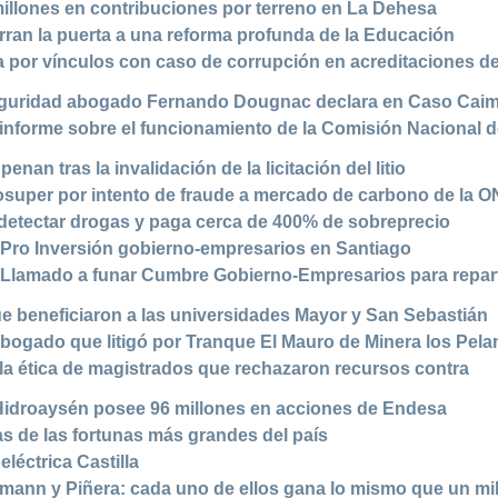
illones en contribuciones por terreno en La Dehesa
ran la puerta a una reforma profunda de la Educación
a por vínculos con caso de corrupción en acreditaciones d
seguridad abogado Fernando Dougnac declara en Caso Cai
informe sobre el funcionamiento de la Comisión Nacional 
nan tras la invalidación de la licitación del litio
super por intento de fraude a mercado de carbono de la 
 detectar drogas y paga cerca de 400% de sobreprecio
 Pro Inversión gobierno-empresarios en Santiago
: Llamado a funar Cumbre Gobierno-Empresarios para repart
e beneficiaron a las universidades Mayor y San Sebastián
abogado que litigó por Tranque El Mauro de Minera los Pel
 la ética de magistrados que rechazaron recursos contra
e Hidroaysén posee 96 millones en acciones de Endesa
s de las fortunas más grandes del país
eléctrica Castilla
ulmann y Piñera: cada uno de ellos gana lo mismo que un mi