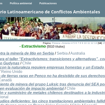
es
Política ambiental
Publicaciones
rio Latinoamericano de Conflictos Ambientales
Página:
Primera
-
Anterior
4
5
6
7
8
9
10
11
12
13
[
14
]
1
- Extractivismo
(5510 títulos)
a la minería de litio en Serbia
/
Serbia
/
Australia
a el taller “Extractivismos: transiciones y alternativas”, co
rdo Gudynas
/
Chile
 con la naturaleza requiere empresas honestas y un Estado
/
Reino Unido
ra de tierras raras en Penco no ha desistido de sus derecho
Canadá
iento de minera del grupo Luksic tras denuncia del SEA po
 en evaluación de impacto ambiental
/
Chile
ón y suministro de metales chilenos destinados a la industr
cional
udios deficientes: las cinco tramitaciones ambientales falli