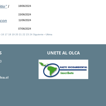
itio”
/
18/06/2024
15/06/2024
 con
11/06/2024
07/06/2024
5
16
17
18
19
20
21
22
23
24
Siguiente
-
Ultima
S
UNETE AL OLCA
0
ca.cl