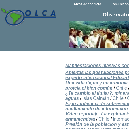
Areas de conflicto
Comunidad
Observato
Manifestaciones masivas contr
Abiertas las postulaciones par
experto internacional Edua
Una vida digna y en armonía
proteja el bien común
/
Chile
¿Te cambio el titular?: mine
aguas
/
Islas Caimán
/
Chile
/
Fijan audiencia de sobreseim
ocultamiento de información
Video reportaje: La explotaci
armamentista
/
Chile
/
Interna
Presión de la población y est