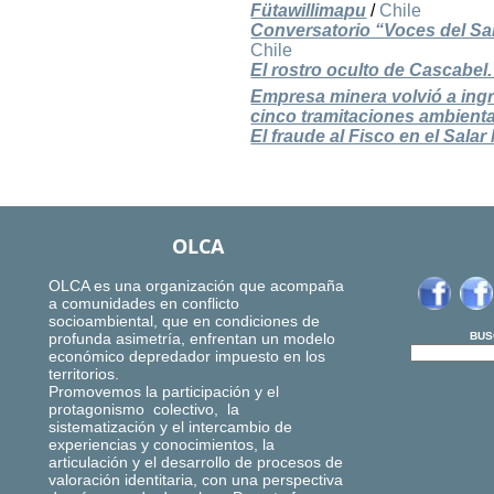
Fütawillimapu
/
Chile
Conversatorio “Voces del Sala
Chile
­El rostro oculto de Cascabel.
Empresa minera volvió a ingr
cinco tramitaciones ambiental
El fraude al Fisco en el Sala
OLCA
OLCA es una organización que acompaña
a comunidades en conflicto
socioambiental, que en condiciones de
profunda asimetría, enfrentan un modelo
BUS
económico depredador impuesto en los
territorios.
Promovemos la participación y el
protagonismo colectivo, la
sistematización y el intercambio de
experiencias y conocimientos, la
articulación y el desarrollo de procesos de
valoración identitaria, con una perspectiva