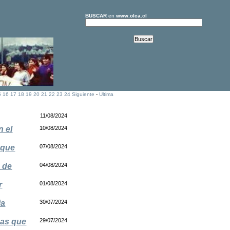
BUSCAR
en
www.olca.cl
5
16
17
18
19
20
21
22
23
24
Siguiente
-
Ultima
11/08/2024
n el
10/08/2024
 que
07/08/2024
s de
04/08/2024
r
01/08/2024
ia
30/07/2024
das que
29/07/2024