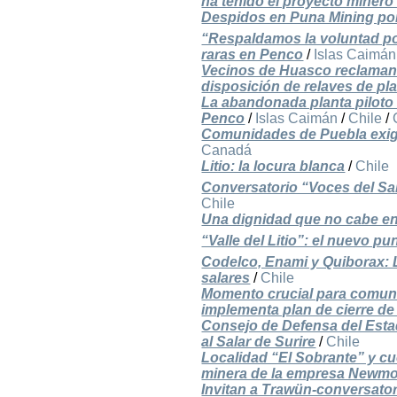
ha tenido el proyecto minero
Despidos en Puna Mining por l
“Respaldamos la voluntad po
raras en Penco
/
Islas Caimán
Vecinos de Huasco reclaman 
disposición de relaves de pl
La abandonada planta piloto 
Penco
/
Islas Caimán
/
Chile
/
Comunidades de Puebla exig
Canadá
Litio: la locura blanca
/
Chile
Conversatorio “Voces del Sal
Chile
Una dignidad que no cabe en 
“Valle del Litio”: el nuevo p
Codelco, Enami y Quiborax: L
salares
/
Chile
Momento crucial para comuni
implementa plan de cierre d
Consejo de Defensa del Est
al Salar de Surire
/
Chile
Localidad “El Sobrante” y c
minera de la empresa Newm
Invitan a Trawün-conversator