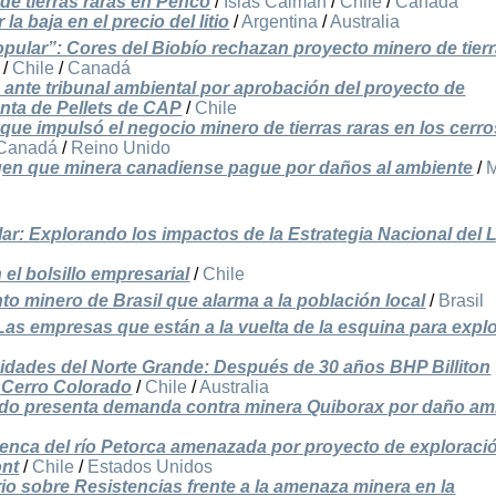
 de tierras raras en Penco
/
Islas Caimán
/
Chile
/
Canadá
a baja en el precio del litio
/
Argentina
/
Australia
pular”: Cores del Biobío rechazan proyecto minero de tier
/
Chile
/
Canadá
ante tribunal ambiental por aprobación del proyecto de
anta de Pellets de CAP
/
Chile
que impulsó el negocio minero de tierras raras en los cerro
Canadá
/
Reino Unido
en que minera canadiense pague por daños al ambiente
/
M
ar: Explorando los impactos de la Estrategia Nacional del L
el bolsillo empresarial
/
Chile
unto minero de Brasil que alarma a la población local
/
Brasil
as empresas que están a la vuelta de la esquina para explo
dades del Norte Grande: Después de 30 años BHP Billiton
e Cerro Colorado
/
Chile
/
Australia
ado presenta demanda contra minera Quiborax por daño am
uenca del río Petorca amenazada por proyecto de exploraci
ont
/
Chile
/
Estados Unidos
io sobre Resistencias frente a la amenaza minera en la