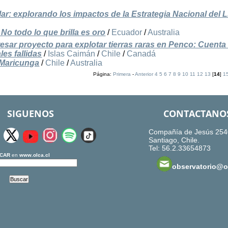
r: explorando los impactos de la Estrategia Nacional del L
 No todo lo que brilla es oro
/
Ecuador
/
Australia
esar proyecto para explotar tierras raras en Penco: Cuenta
es fallidas
/
Islas Caimán
/
Chile
/
Canadá
r Maricunga
/
Chile
/
Australia
Página:
Primera
-
Anterior
4
5
6
7
8
9
10
11
12
13
[
14
]
1
SIGUENOS
CONTACTANO
Compañía de Jesús 254
Santiago, Chile.
Tel: 56.2.33654873
CAR
en
www.olca.cl
observatorio@ol