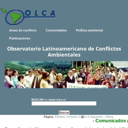
Areas de conflicto
Comunidades
Política ambiental
Publicaciones
Observatorio Latinoamericano de Conflictos
Ambientales
BUSCAR
en
www.olca.cl
Página:
Primera
-
Anterior
1
[
2
]
3
4
Siguiente
-
Ultima
- Comunicados