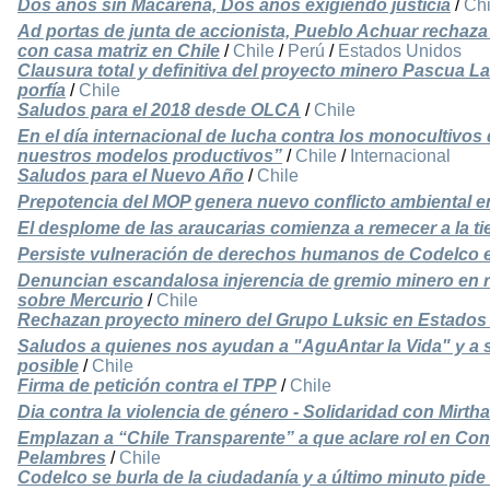
Dos años sin Macarena, Dos años exigiendo justicia
/
Chi
Ad portas de junta de accionista, Pueblo Achuar rechaz
con casa matriz en Chile
/
Chile
/
Perú
/
Estados Unidos
Clausura total y definitiva del proyecto minero Pascua La
porfía
/
Chile
Saludos para el 2018 desde OLCA
/
Chile
En el día internacional de lucha contra los monocultivos 
nuestros modelos productivos”
/
Chile
/
Internacional
Saludos para el Nuevo Año
/
Chile
Prepotencia del MOP genera nuevo conflicto ambiental en
El desplome de las araucarias comienza a remecer a la ti
Persiste vulneración de derechos humanos de Codelco 
Denuncian escandalosa injerencia de gremio minero en ra
sobre Mercurio
/
Chile
Rechazan proyecto minero del Grupo Luksic en Estados
Saludos a quienes nos ayudan a "AguAntar la Vida" y a s
posible
/
Chile
Firma de petición contra el TPP
/
Chile
Dia contra la violencia de género - Solidaridad con Mirt
Emplazan a “Chile Transparente” a que aclare rol en Con
Pelambres
/
Chile
Codelco se burla de la ciudadanía y a último minuto pid