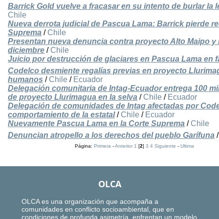
Barrick Gold vuelve a fracasar en su intento de burlar la
Chile
Nueva derrota judicial de Pascua Lama: Barrick pierde r
Suprema
/
Chile
Presentan nueva denuncia contra proyecto Alto Maipo y l
diciembre
/
Chile
Juicio por destrucción de glaciares en Pascua Lama en f
Codelco desmiente regalías previas en proyecto Llurima
humanos
/
Chile
/
Ecuador
Delegación comunitaria de Intag-Ecuador entrega 100 mil
de proyecto Llurimagua en la selva
/
Chile
/
Ecuador
Delegación de comunidades de Intag afectadas por Codel
comportamiento de la estatal
/
Chile
/
Ecuador
Nuevamente Pascua Lama en la Corte Suprema
/
Chile
Denuncian atropello a los derechos del pueblo Garífuna
Página:
Primera
-
Anterior
1
[
2
]
3
4
Siguiente
-
Ultima
OLCA
OLCA es una organización que acompaña a
comunidades en conflicto socioambiental, que en
condiciones de profunda asimetría, enfrentan un modelo