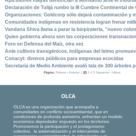
Apicultores mayas denuncian a Monsanto ante el tribuna
Declaración de Tulijá rumbo la III Cumbre Continental d
Organizaciones: Goldcorp sólo dejará contaminación y m
Comunidades indígenas en resistencia logran frenar mil
Vandana Shiva llama a parar la biopiratería, "nuevo colo
Quien gobierna ahora son las corporaciones transnacio
Foro en Defensa del Maíz, otra vez
Ante cultivos transgénicos, indígenas del Istmo promuev
Conacyt: dineros públicos para empresas ecocidas
Secretaría de Medio Ambiente avaló tala de 300 árboles p
Página:
Primera
-
Anterior
1
[
2
]
3
4
5
Siguiente
-
Ultima
OLCA
OLCA es una organización que acompaña a
comunidades en conflicto socioambiental, que en
condiciones de profunda asimetría, enfrentan un modelo
económico depredador impuesto en los territorios.
Promovemos la participación y el protagonismo
colectivo, la sistematización y el intercambio de