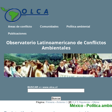
Areas de conflicto
Comunidades
Política ambiental
Publicaciones
Observatorio Latinoamericano de Conflictos
Ambientales
BUSCAR
en
www.olca.cl
Página:
Primera
-
Anterior
1
[
2
]
3
4
5
Siguiente
-
Ultima
México - Política ambi