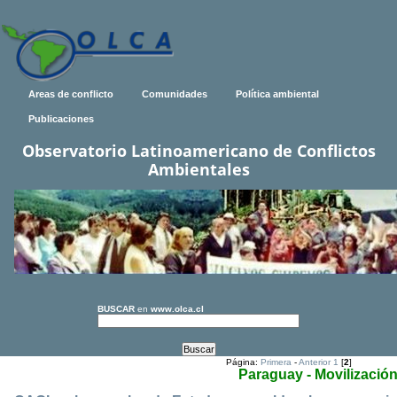
Areas de conflicto
Comunidades
Política ambiental
Publicaciones
Observatorio Latinoamericano de Conflictos
Ambientales
BUSCAR
en
www.olca.cl
Página:
Primera
-
Anterior
1
[
2
]
Paraguay - Movilización