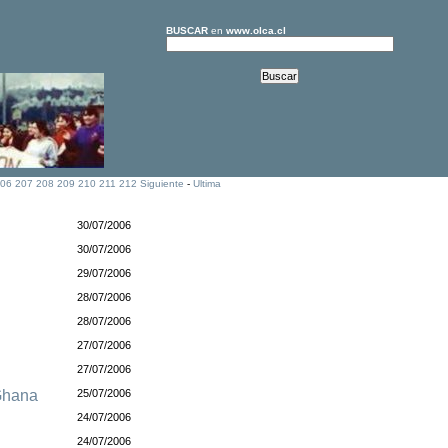
BUSCAR
en
www.olca.cl
06
207
208
209
210
211
212
Siguiente
-
Ultima
30/07/2006
30/07/2006
29/07/2006
28/07/2006
28/07/2006
27/07/2006
27/07/2006
Ghana
25/07/2006
24/07/2006
24/07/2006