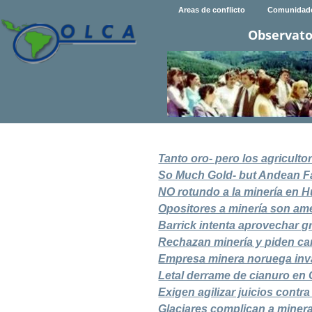
Areas de conflicto
Comunidad
Observato
Tanto oro- pero los agricult
So Much Gold- but Andean F
NO rotundo a la minería en
Opositores a minería son a
Barrick intenta aprovechar g
Rechazan minería y piden ca
Empresa minera noruega inva
Letal derrame de cianuro en
Exigen agilizar juicios contr
Glaciares complican a miner