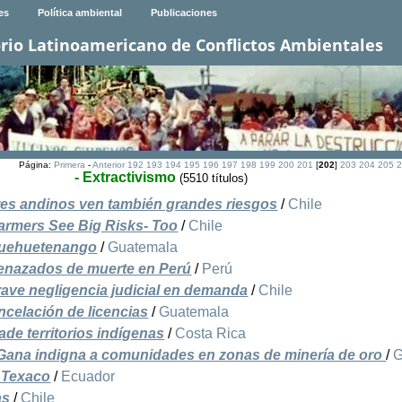
es
Política ambiental
Publicaciones
rio Latinoamericano de Conflictos Ambientales
Página:
Primera
-
Anterior
192
193
194
195
196
197
198
199
200
201
[
202
]
203
204
205
2
- Extractivismo
(5510 títulos)
ores andinos ven también grandes riesgos
/
Chile
armers See Big Risks- Too
/
Chile
 Huehuetenango
/
Guatemala
menazados de muerte en Perú
/
Perú
rave negligencia judicial en demanda
/
Chile
ncelación de licencias
/
Guatemala
de territorios indígenas
/
Costa Rica
 Gana indigna a comunidades en zonas de minería de oro
/
a Texaco
/
Ecuador
as
/
Chile