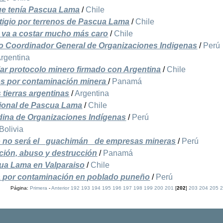
e tenía Pascua Lama
/
Chile
 litigio por terrenos de Pascua Lama
/
Chile
e va a costar mucho más caro
/
Chile
do Coordinador General de Organizaciones Indigenas
/
Perú
rgentina
ular protocolo minero firmado con Argentina
/
Chile
os por contaminación minera
/
Panamá
tierras argentinas
/
Argentina
cional de Pascua Lama
/
Chile
dina de Organizaciones Indígenas
/
Perú
Bolivia
do no será el _guachimán_ de empresas mineras
/
Perú
ción, abuso y destrucción
/
Panamá
ua Lama en Valparaiso
/
Chile
 por contaminación en poblado puneño
/
Perú
Página:
Primera
-
Anterior
192
193
194
195
196
197
198
199
200
201
[
202
]
203
204
205
2