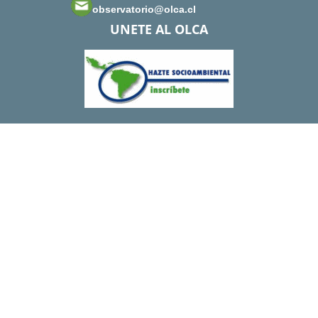
observatorio@olca.cl
UNETE AL OLCA