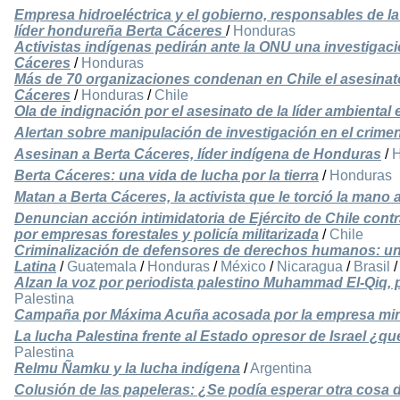
Empresa hidroeléctrica y el gobierno, responsables de la
líder hondureña Berta Cáceres
/
Honduras
Activistas indígenas pedirán ante la ONU una investigaci
Cáceres
/
Honduras
Más de 70 organizaciones condenan en Chile el asesinato
Cáceres
/
Honduras
/
Chile
Ola de indignación por el asesinato de la líder ambienta
Alertan sobre manipulación de investigación en el crime
Asesinan a Berta Cáceres, líder indígena de Honduras
/
H
Berta Cáceres: una vida de lucha por la tierra
/
Honduras
Matan a Berta Cáceres, la activista que le torció la mano
Denuncian acción intimidatoria de Ejército de Chile c
por empresas forestales y policía militarizada
/
Chile
Criminalización de defensores de derechos humanos: u
Latina
/
Guatemala
/
Honduras
/
México
/
Nicaragua
/
Brasil
Alzan la voz por periodista palestino Muhammad El-Qiq, p
Palestina
Campaña por Máxima Acuña acosada por la empresa mi
La lucha Palestina frente al Estado opresor de Israel ¿qu
Palestina
Relmu Ñamku y la lucha indígena
/
Argentina
Colusión de las papeleras: ¿Se podía esperar otra cosa