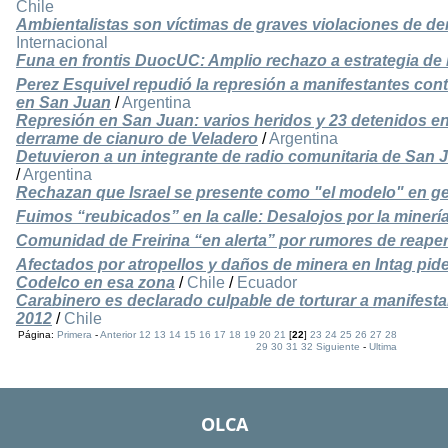
Chile
Ambientalistas son víctimas de graves violaciones de 
Internacional
Funa en frontis DuocUC: Amplio rechazo a estrategia de 
Perez Esquivel repudió la represión a manifestantes cont
en San Juan
/
Argentina
Represión en San Juan: varios heridos y 23 detenidos en 
derrame de cianuro de Veladero
/
Argentina
Detuvieron a un integrante de radio comunitaria de San J
/
Argentina
Rechazan que Israel se presente como "el modelo" en ge
Fuimos “reubicados” en la calle: Desalojos por la minerí
Comunidad de Freirina “en alerta” por rumores de reape
Afectados por atropellos y daños de minera en Intag pide
Codelco en esa zona
/
Chile
/
Ecuador
Carabinero es declarado culpable de torturar a manifest
2012
/
Chile
Página:
Primera
-
Anterior
12
13
14
15
16
17
18
19
20
21
[
22
]
23
24
25
26
27
28
29
30
31
32
Siguiente
-
Ultima
OLCA