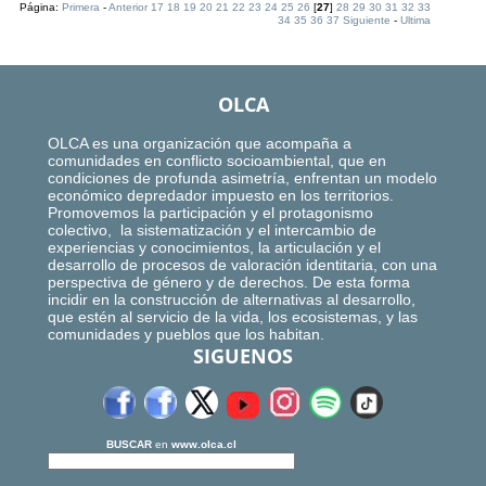
Página:
Primera
-
Anterior
17
18
19
20
21
22
23
24
25
26
[
27
]
28
29
30
31
32
33
34
35
36
37
Siguiente
-
Ultima
OLCA
OLCA es una organización que acompaña a
comunidades en conflicto socioambiental, que en
condiciones de profunda asimetría, enfrentan un modelo
económico depredador impuesto en los territorios.
Promovemos la participación y el protagonismo
colectivo, la sistematización y el intercambio de
experiencias y conocimientos, la articulación y el
desarrollo de procesos de valoración identitaria, con una
perspectiva de género y de derechos. De esta forma
incidir en la construcción de alternativas al desarrollo,
que estén al servicio de la vida, los ecosistemas, y las
comunidades y pueblos que los habitan.
SIGUENOS
BUSCAR
en
www.olca.cl