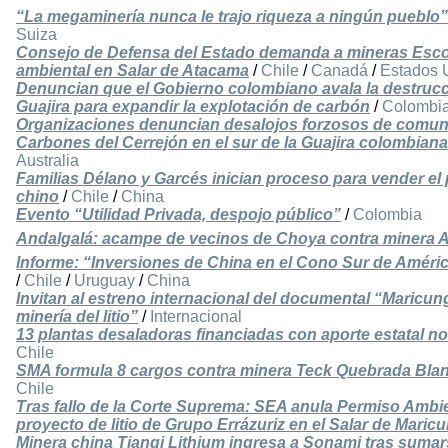
“La megaminería nunca le trajo riqueza a ningún pueblo”
Suiza
Consejo de Defensa del Estado demanda a mineras Escon
ambiental en Salar de Atacama
/
Chile
/
Canadá
/
Estados 
Denuncian que el Gobierno colombiano avala la destrucci
Guajira para expandir la explotación de carbón
/
Colombi
Organizaciones denuncian desalojos forzosos de comu
Carbones del Cerrejón en el sur de la Guajira colombiana
Australia
Familias Délano y Garcés inician proceso para vender e
chino
/
Chile
/
China
Evento “Utilidad Privada, despojo público”
/
Colombia
Andalgalá: acampe de vecinos de Choya contra minera 
Informe: “Inversiones de China en el Cono Sur de Améri
/
Chile
/
Uruguay
/
China
Invitan al estreno internacional del documental “Maricu
minería del litio”
/
Internacional
13 plantas desaladoras financiadas con aporte estatal 
Chile
SMA formula 8 cargos contra minera Teck Quebrada Blan
Chile
Tras fallo de la Corte Suprema: SEA anula Permiso Ambie
proyecto de litio de Grupo Errázuriz en el Salar de Maric
Minera china Tianqi Lithium ingresa a Sonami tras suma