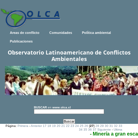
Areas de conflicto
Comunidades
Política ambiental
Publicaciones
Observatorio Latinoamericano de Conflictos
Ambientales
BUSCAR
en
www.olca.cl
Página:
Primera
-
Anterior
17
18
19
20
21
22
23
24
25
26
[
27
]
28
29
30
31
32
33
34
35
36
37
Siguiente
-
Ultima
- Minería a gran esca