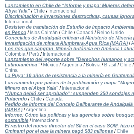
Lanzamiento en Chile de “Informe y mapa: Mujeres defens
Abya Yala”
/
Chile
/
Internacional
Discriminación e inversiones destructivas, causas ignor
Internacional
Desisten de tramitación de Estudio de Impacto Ambiental
en Penco
/
Islas Caimán
/
Chile
/
Canadá
/
Reino Unido
Concejales de Andalgalá critican al Ministerio de Minería 
investigación de minera Alumbrera-Agua Rica (MARA)
/
A
Los rios que sangran. Minería británica en América Latin
Colombia
/
Perú
/
Internacional
Lanzamiento del reporte sobre “Derechos humanos y act
Latinoamérica”
/
México
/
Argentina
/
Bolivia
/
Brasil
/
Chile
China
La Puya: 10 años de resistencia a la minería en Guatemal
Lanzamiento por países de la publicación y mapa “Mujer
Minero en el Abya Yala”
/
Internacional
“Nunca debió ser aprobado”: suspenden 350 sondajes m
Putaendo
/
Chile
/
Canadá
Pedido de informe del Concejo Deliberante de Andalgalá
(MARA)
/
Argentina
Informe: Cómo las políticas y las agencias sobre bosqu
sostenible
/
Internacional
El rastro del nuevo director del SII en el caso SQM: hizo 
Ominami por el que la minera pagó $83 millones
/
Chile