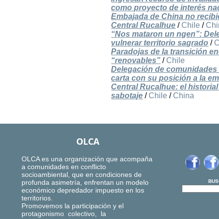
como proyecto de interés na
Embajada de China no recibi
Central Rucalhue
/
Chile
/
Chi
“Nos mataron un ngen”: Dele
vulnerar territorio sagrado
/
C
Paradojas de la transición e
“renovables”
/
Chile
Delegación de comunidades o
carta con su posición a la e
Central Rucalhue: el historia
sabotaje
/
Chile
/
China
OLCA
OLCA es una organización que acompaña
a comunidades en conflicto
socioambiental, que en condiciones de
profunda asimetría, enfrentan un modelo
BUS
económico depredador impuesto en los
territorios.
Promovemos la participación y el
protagonismo colectivo, la