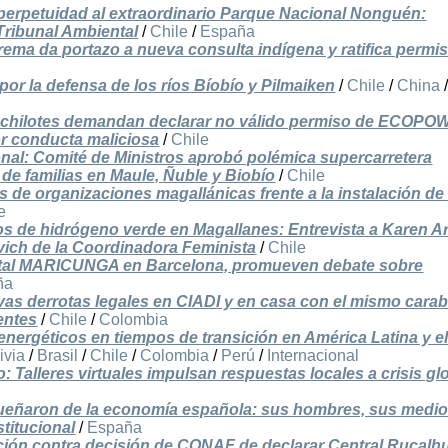
 perpetuidad al extraordinario Parque Nacional Nonguén:
Tribunal Ambiental
/
Chile
/
España
ema da portazo a nueva consulta indígena y ratifica permi
 por la defensa de los ríos Bíobío y Pilmaiken
/
Chile
/
China
 y chilotes demandan declarar no válido permiso de ECOP
or conducta maliciosa
/
Chile
nal: Comité de Ministros aprobó polémica supercarretera
s de familias en Maule, Ñuble y Biobío
/
Chile
 de organizaciones magallánicas frente a la instalación de 
e
s de hidrógeno verde en Magallanes: Entrevista a Karen Ar
vich de la Coordinadora Feminista
/
Chile
tal MARICUNGA en Barcelona, promueven debate sobre
ña
vas derrotas legales en CIADI y en casa con el mismo cara
entes
/
Chile
/
Colombia
energéticos en tiempos de transición en América Latina y e
ivia
/
Brasil
/
Chile
/
Colombia
/
Perú
/
Internacional
o: Talleres virtuales impulsan respuestas locales a crisis gl
dueñaron de la economía española: sus hombres, sus medi
titucional
/
España
ación contra decisión de CONAF de declarar Central Rucalh