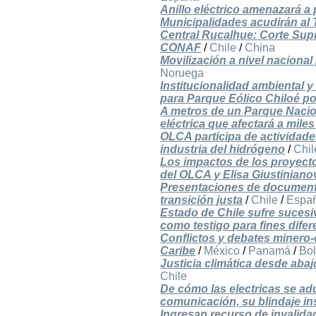
Anillo eléctrico amenazará a
Municipalidades acudirán al 
Central Rucalhue: Corte Supr
CONAF
/
Chile
/
China
Movilización a nivel nacional
Noruega
Institucionalidad ambiental
para Parque Eólico Chiloé p
A metros de un Parque Nacio
eléctrica que afectará a mile
OLCA participa de actividades
industria del hidrógeno
/
Chil
Los impactos de los proyecto
del OLCA y Elisa Giustiniano
Presentaciones de documen
transición justa
/
Chile
/
Espa
Estado de Chile sufre sucesi
como testigo para fines difer
Conflictos y debates minero-
Caribe
/
México
/
Panamá
/
Bol
Justicia climática desde abaj
Chile
De cómo las electricas se a
comunicación, su blindaje ins
Ingresan recurso de invalid