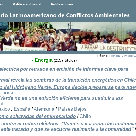
es
Política ambiental
Publicaciones
rio Latinoamericano de Conflictos Ambientales
Página:
Primera
-
Anterior
1
- Energía
(2357 títulos)
léctrica por retrasos en emisión de informes clave para
ntal revela las sombras de la transición energética en Chil
aso del Hidrógeno Verde, Europa decide prepararse para nu
acional
Verde no es una solución eficiente para sustituir a los
al
xico
/
España
/
Alemania
/
Países Bajos
 como salvavidas del empresariado
/
Chile
contra carretera eléctrica: “Vamos a ir a todas las instanci
r este trazado y que se escuche realmente a la comunidad”