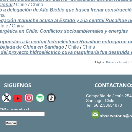
cional
/
Chile
/
China
ó a delegación de Alto Biobío que busca frenar construcci
na
gación mapuche acusa al Estado y a la central Rucalhue p
hile
/
China
nergética en Chile: Conflictos socioambientales y energías
puestas a la central hidroeléctrica Rucalhue entregaron u
mbajada de China en Santiago
/
Chile
/
China
l del proyecto hidroeléctrico cuya maquinaria fue destruida
Página:
Primera
-
Anterior
1
SIGUENOS
CONTACTANO
Compañía de Jesús 254
Santiago, Chile.
Tel: 56.2.33654873
CAR
en
www.olca.cl
observatorio@ol