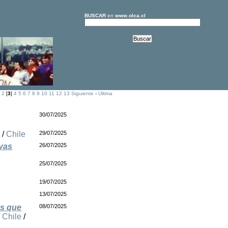
BUSCAR
en
www.olca.cl
2
[
3
]
4
5
6
7
8
9
10
11
12
13
Siguiente
-
Ultima
30/07/2025
e
/
Chile
29/07/2025
evas
26/07/2025
25/07/2025
19/07/2025
13/07/2025
as que
08/07/2025
/
Chile
/