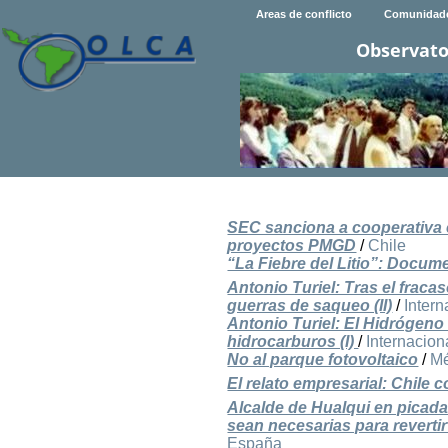
Areas de conflicto
Comunidad
Observato
SEC sanciona a cooperativa e
proyectos PMGD
/
Chile
“La Fiebre del Litio”: Docume
Antonio Turiel: Tras el frac
guerras de saqueo (II)
/
Intern
Antonio Turiel: El Hidrógeno 
hidrocarburos (I)
/
Internacion
No al parque fotovoltaico
/
Mé
El relato empresarial: Chile
Alcalde de Hualqui en picada 
sean necesarias para reverti
España