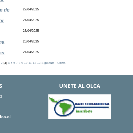
ón de
27/04/2025
or
24/04/2025
23/04/2025
na
23/04/2025
 en
21/04/2025
2
[
3
]
4
5
6
7
8
9
10
11
12
13
Siguiente
-
Ultima
S
UNETE AL OLCA
0
ca.cl