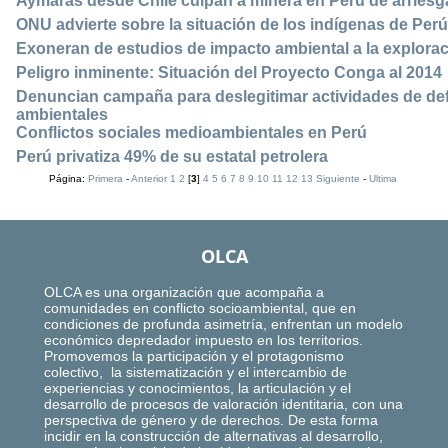
Aymaras desde Chile culpan a minera en Perú de arriesga
ONU advierte sobre la situación de los indígenas de Pe
Exoneran de estudios de impacto ambiental a la explorac
Peligro inminente: Situación del Proyecto Conga al 2014
Denuncian campaña para deslegitimar actividades de d
ambientales
Conflictos sociales medioambientales en Perú
Perú privatiza 49% de su estatal petrolera
Página:
Primera
-
Anterior
1
2
[
3
]
4
5
6
7
8
9
10
11
12
13
Siguiente
-
Ultima
OLCA
OLCA es una organización que acompaña a
comunidades en conflicto socioambiental, que en
condiciones de profunda asimetría, enfrentan un modelo
económico depredador impuesto en los territorios.
Promovemos la participación y el protagonismo
colectivo, la sistematización y el intercambio de
experiencias y conocimientos, la articulación y el
desarrollo de procesos de valoración identitaria, con una
perspectiva de género y de derechos. De esta forma
incidir en la construcción de alternativas al desarrollo,