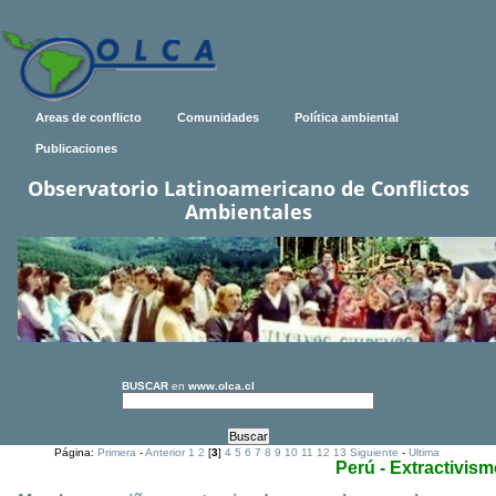
Areas de conflicto
Comunidades
Política ambiental
Publicaciones
Observatorio Latinoamericano de Conflictos
Ambientales
BUSCAR
en
www.olca.cl
Página:
Primera
-
Anterior
1
2
[
3
]
4
5
6
7
8
9
10
11
12
13
Siguiente
-
Ultima
Perú - Extractivis