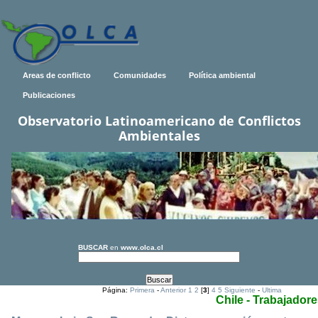
Areas de conflicto
Comunidades
Política ambiental
Publicaciones
Observatorio Latinoamericano de Conflictos
Ambientales
BUSCAR
en
www.olca.cl
Página:
Primera
-
Anterior
1
2
[
3
]
4
5
Siguiente
-
Ultima
Chile - Trabajadore