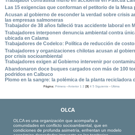
Trabajador contratista murió en accidente en Pascua La
Las 15 exigencias que conforman el petitorio de la Mesa 
Acusan al gobierno de esconder la verdad sobre crisis am
las empresas salmoneras
Trabajador de 38 años falleció tras accidente laboral en
Trabajadores interponen denuncia ambiental contra úni
ubicada en Calama
Trabajadores de Codelco: Política de reducción de costo
Trabajadores y organizaciones chilotas acusan al gobier
por crisis socioambiental
Trabajadores exigen al Gobierno intervenir por contami
Abandonaron doce buques cargados con más de 100 ton
podridos en Calbuco
Plomo en la sangre: la polémica de la planta recicladora
Página:
Primera
-
Anterior
1
2
[
3
]
4
5
Siguiente
-
Ultima
OLCA
OLCA es una organización que acompaña a
comunidades en conflicto socioambiental, que en
condiciones de profunda asimetría, enfrentan un modelo