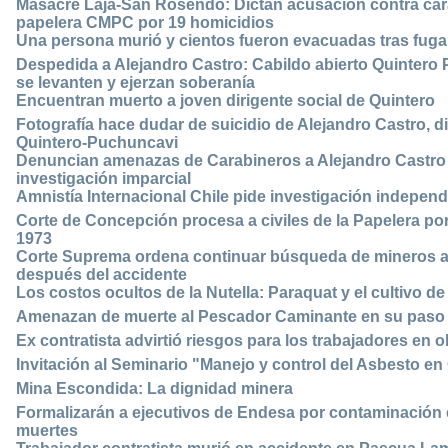
Masacre Laja-San Rosendo: Dictan acusación contra cara
papelera CMPC por 19 homicidios
Una persona murió y cientos fueron evacuadas tras fug
Despedida a Alejandro Castro: Cabildo abierto Quintero P
se levanten y ejerzan soberanía
Encuentran muerto a joven dirigente social de Quintero
Fotografía hace dudar de suicidio de Alejandro Castro, d
Quintero-Puchuncavi
Denuncian amenazas de Carabineros a Alejandro Castro y
investigación imparcial
Amnistía Internacional Chile pide investigación indepen
Corte de Concepción procesa a civiles de la Papelera p
1973
Corte Suprema ordena continuar búsqueda de mineros 
después del accidente
Los costos ocultos de la Nutella: Paraquat y el cultivo d
Amenazan de muerte al Pescador Caminante en su paso 
Ex contratista advirtió riesgos para los trabajadores en 
Invitación al Seminario "Manejo y control del Asbesto en
Mina Escondida: La dignidad minera
Formalizarán a ejecutivos de Endesa por contaminación
muertes