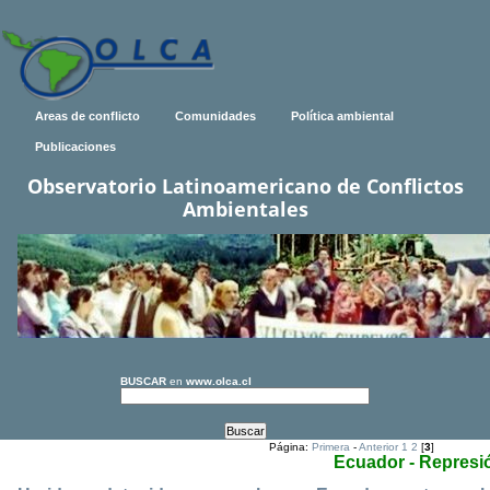
Areas de conflicto
Comunidades
Política ambiental
Publicaciones
Observatorio Latinoamericano de Conflictos
Ambientales
BUSCAR
en
www.olca.cl
Página:
Primera
-
Anterior
1
2
[
3
]
Ecuador - Represi