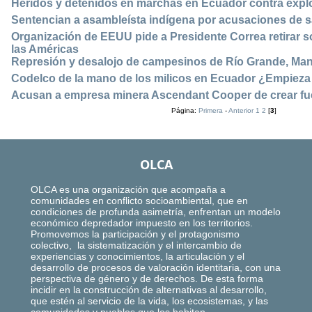
Heridos y detenidos en marchas en Ecuador contra explo
Sentencian a asambleísta indígena por acusaciones de s
Organización de EEUU pide a Presidente Correa retirar 
las Américas
Represión y desalojo de campesinos de Río Grande, Ma
Codelco de la mano de los milicos en Ecuador ¿Empieza l
Acusan a empresa minera Ascendant Cooper de crear fue
Página:
Primera
-
Anterior
1
2
[
3
]
OLCA
OLCA es una organización que acompaña a
comunidades en conflicto socioambiental, que en
condiciones de profunda asimetría, enfrentan un modelo
económico depredador impuesto en los territorios.
Promovemos la participación y el protagonismo
colectivo, la sistematización y el intercambio de
experiencias y conocimientos, la articulación y el
desarrollo de procesos de valoración identitaria, con una
perspectiva de género y de derechos. De esta forma
incidir en la construcción de alternativas al desarrollo,
que estén al servicio de la vida, los ecosistemas, y las