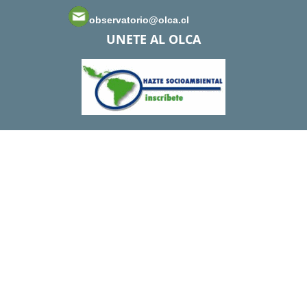
observatorio@olca.cl
UNETE AL OLCA