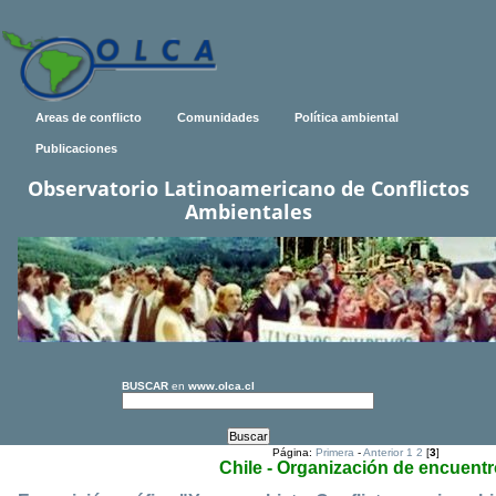
Areas de conflicto
Comunidades
Política ambiental
Publicaciones
Observatorio Latinoamericano de Conflictos
Ambientales
BUSCAR
en
www.olca.cl
Página:
Primera
-
Anterior
1
2
[
3
]
Chile - Organización de encuentr