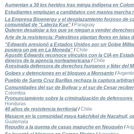
Aumentan a 39 los heridos tras minga indígena en Colo
Estudiantes emplazan a candidatos con masiva marcha 
La Empresa Bioenergy y el desplazamiento forzoso de c
comunidad de “Laterza Kue”
/
Paraguay
Quieren desalojar a los que se niegan a vender dereche
Arte de la resistencia: Palestinos plantan flores en latas
“Edwards presionó a Estados Unidos por un Golpe Militar
pusiera un pie en La Moneda”
/
Chile
Agustín Edwards reconoce vínculos con la CIA en Estad
dineros de la agencia norteamericana
/
Chile
Asesinada defensora de derechos humanos y líder del 
Golpes y detenciones en el bloqueo a Monsanto
/
Argenti
Pueblo de Santa Cruz Barillas rechaza la captura arbitra
Comunidades del sur de Bolivar y el sur de Cesar reciben
Colombia
Pronunciamiento sobre la criminalización de defensore
Honduras
40 años de resistencia territorial
/
Chile
Masacre en la comunidad maya kakchikel de Nacahuil, op
Guatemala
Repudio a la quema de casas mapuche en Neuquén
/
Arg