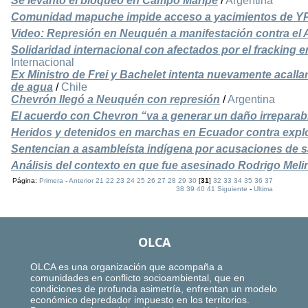
Se levantó el bloqueo en Campo Maripe
/
Argentina
Comunidad mapuche impide acceso a yacimientos de YP
Video: Represión en Neuquén a manifestación contra e
Solidaridad internacional con afectados por el fracking
Internacional
Ex Ministro de Frei y Bachelet intenta nuevamente acallar
de agua
/
Chile
Chevrón llegó a Neuquén con represión
/
Argentina
El acuerdo con Chevron “va a generar un daño irreparab
Heridos y detenidos en marchas en Ecuador contra expl
Sentencian a asambleísta indígena por acusaciones de s
Análisis del contexto en que fue asesinado Rodrigo Mel
Página:
Primera
-
Anterior
21
22
23
24
25
26
27
28
29
30
[
31
]
32
33
34
35
36
37
38
39
40
41
Siguiente
-
Ultima
OLCA
OLCA es una organización que acompaña a
comunidades en conflicto socioambiental, que en
condiciones de profunda asimetría, enfrentan un modelo
económico depredador impuesto en los territorios.