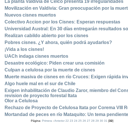
La planta Valdivia de Celco presenta 19 irregularidades
Movilización en Valdivia: Gran preocupación por la muer
Nuevos cisnes muertos
Colectivo Accion por los Cisnes: Esperan respuestas
Universidad Austral: En 30 días entregarán resultados so
Realizan cabildo abierto por los cisnes
Pobres cisnes. ¿Y ahora, quién podrá ayudarlos?
¡Vida a los cisnes!
UACh indaga cisnes muertos
Desastre ecológico: Piden crear una comisión
Culpan a celulosa por la muerte de cisnes
Muerte masiva de cisnes en río Cruces: Exigen rápida in
Algo huele mal en el sur de Chile
Exigen inhabilitación de Claudio Zaror, miembro del Co
revision de proyecto forestal Itata
Olor a Celulosa
Rechazo de Proyecto de Celulosa Itata por Corema VIII 
Mortandad de peces en río Mataquito: Un tema pendient
Página:
Primera
-
Anterior
22
23
24
25
26
27
28
29
30
31
[
32
]