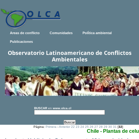
Areas de conflicto
Comunidades
Política ambiental
Publicaciones
Observatorio Latinoamericano de Conflictos
Ambientales
BUSCAR
en
www.olca.cl
Página:
Primera
-
Anterior
22
23
24
25
26
27
28
29
30
31
[
32
]
Chile - Plantas de cel