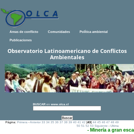
Areas de conflicto
Comunidades
Política ambiental
Publicaciones
Observatorio Latinoamericano de Conflictos
Ambientales
BUSCAR
en
www.olca.cl
Página:
Primera
-
Anterior
33
34
35
36
37
38
39
40
41
42
[
43
]
44
45
46
47
48
49
50
51
52
53
Siguiente
-
Ultima
- Minería a gran esca