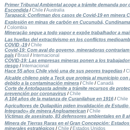
Primer Tribunal Ambiental acoge a trámite demanda por 
Escondida
/
Chile
/
Australia
Tarapacá: Confirman dos casos de Covid-19 en minera 
Explosión en minas de carbón en Cucunubá, Cundinamarc
/
Colombia
Mineração segue a todo vapor e expõe trabalhador a mai
Las huellas del extractivismo en los conflictos medioamb
COVID -19
/
Chile
Covid-19: Com aval do governo, mineradoras contraria
país
/
Brasil
/
Internacional
COVID-19: Las empresas mineras ponen a los trabajador
riesgo
/
Internacional
Hace 55 años Chile vivió una de sus peores tragedias
/
C
Alcalde chileno pide a Teck que proteja al municipio con
debido a la contaminación minera
/
Chile
/
Canadá
Corte de Antofagasta admite a trámite recursos de prote
prevención por coronavirus
/
Chile
A 104 años de la matanza de Curanilahue en 1916
/
Chile
Agricultores de Quilapilún piden invalidación de Estudi
Integrado» de minera Angloamerican
/
Chile
Víctimas de asesinato, 83 defensores ambientales en 8 a
Minera de Tierras Raras en el Gran Concepción: Estados
minerales estratégicos
/
Chile
/
Estados Unidos