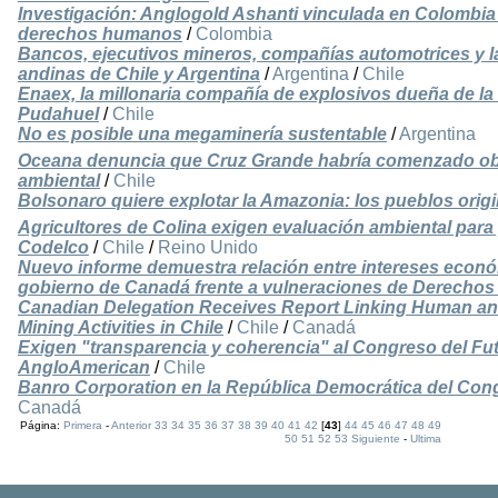
Investigación: Anglogold Ashanti vinculada en Colombia
derechos humanos
/
Colombia
Bancos, ejecutivos mineros, compañías automotrices y la p
andinas de Chile y Argentina
/
Argentina
/
Chile
Enaex, la millonaria compañía de explosivos dueña de la
Pudahuel
/
Chile
No es posible una megaminería sustentable
/
Argentina
Oceana denuncia que Cruz Grande habría comenzado ob
ambiental
/
Chile
Bolsonaro quiere explotar la Amazonia: los pueblos orig
Agricultores de Colina exigen evaluación ambiental par
Codelco
/
Chile
/
Reino Unido
Nuevo informe demuestra relación entre intereses econó
gobierno de Canadá frente a vulneraciones de Derech
Canadian Delegation Receives Report Linking Human a
Mining Activities in Chile
/
Chile
/
Canadá
Exigen "transparencia y coherencia" al Congreso del Fu
AngloAmerican
/
Chile
Banro Corporation en la República Democrática del Con
Canadá
Página:
Primera
-
Anterior
33
34
35
36
37
38
39
40
41
42
[
43
]
44
45
46
47
48
49
50
51
52
53
Siguiente
-
Ultima