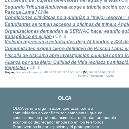
Encuentro de mujeres defensoras del agua y la vida
/
Chi
Segundo Tribunal Ambiental acoge a trámite acción por 
Pascua Lama
/
Chile
Condiciones climáticas no ayudarían a “mejor resolver
Estudiantes se toman accesos a oficinas de minera Ang
Organizaciones demandan al SERNAC hacer estudio sobre
transgénico en el pan
/
Chile
Violenta represión a estudiantes deja 74 heridos y 324 d
Comunidades exigen cierre definitivo de Pascua Lama en
Fiscalía de Atacama abre investigación criminal contra B
Alianza por una Mejor Calidad de Vida rechaza tramitaci
Vegetales
/
Chile
Página:
Primera
-
Anterior
48
49
50
51
52
53
54
55
56
57
[
58
]
59
60
61
62
63
64
65
66
67
Siguiente
-
Ultima
OLCA
OLCA es una organización que acompaña a
comunidades en conflicto socioambiental, que en
condiciones de profunda asimetría, enfrentan un modelo
económico depredador impuesto en los territorios.
Promovemos la participación y el protagonismo