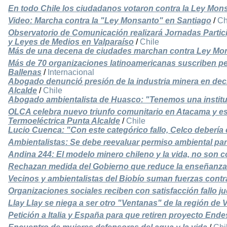
En todo Chile los ciudadanos votaron contra la Ley Mo
Video: Marcha contra la "Ley Monsanto" en Santiago
/
Ch
Observatorio de Comunicación realizará Jornadas Partic
y Leyes de Medios en Valparaíso
/
Chile
Más de una decena de ciudades marchan contra Ley Mo
Más de 70 organizaciones latinoamericanas suscriben pet
Ballenas
/
Internacional
Abogado denunció presión de la industria minera en deci
Alcalde
/
Chile
Abogado ambientalista de Huasco: "Tenemos una instituc
OLCA celebra nuevo triunfo comunitario en Atacama y espe
Termoeléctrica Punta Alcalde
/
Chile
Lucio Cuenca: "Con este categórico fallo, Celco debería 
Ambientalistas: Se debe reevaluar permiso ambiental pa
Andina 244: El modelo minero chileno y la vida, no son 
Rechazan medida del Gobierno que reduce la enseñanza
Vecinos y ambientalistas del Biobío suman fuerzas cont
Organizaciones sociales reciben con satisfacción fallo j
Llay Llay se niega a ser otro "Ventanas" de la región de 
Petición a Italia y España para que retiren proyecto End