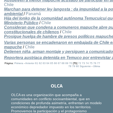
Absuelven a menor mapuche acusado de participar en at
Chile
Marchan para detener ley langosta : da impunidad a la po
ambiental
/
Panamá
Hija del lonko de la comunidad autónoma Temucuicui qu
Ministerio Público
/
Chile
Consideran que condena a comuneros mapuche abre puer
constitucionales de chilenos
/
Chile
Prosigue huelga de hambre de presos políticos mapuche t
Varias personas se encadenaron en embajada de Chile e
mapuche
/
Chile
Detienen niña, arman montaje y persiguen a comunicado
Reportera austriaca detenida en Temuco por entrevista
Página:
Primera
-
Anterior
61
62
63
64
65
66
67
68
69
70
[
71
]
72
73
74
75
76
77
78
79
80
Siguiente
-
Ultima
OLCA
OLCA es una organización que acompaña a
comunidades en conflicto socioambiental, que en
condiciones de profunda asimetría, enfrentan un modelo
económico depredador impuesto en los territorios.
Promovemos la participación y el protagonismo