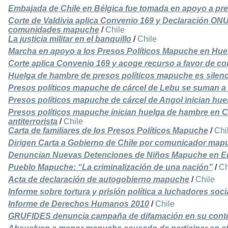
Embajada de Chile en Bélgica fue tomada en apoyo a pr
Corte de Valdivia aplica Convenio 169 y Declaración ONU
comunidades mapuche
/
Chile
La justicia militar en el banquillo
/
Chile
Marcha en apoyo a los Presos Políticos Mapuche en Hu
Corte aplica Convenio 169 y acoge recurso a favor de c
Huelga de hambre de presos políticos mapuche es silenc
Presos políticos mapuche de cárcel de Lebu se suman a
Presos políticos mapuche de cárcel de Angol inician hu
Presos políticos mapuche inician huelga de hambre en C
antiterrorista
/
Chile
Carta de familiares de los Presos Políticos Mapuche
/
Chi
Dirigen Carta a Gobierno de Chile por comunicador ma
Denuncian Nuevas Detenciones de Niños Mapuche en Erc
Pueblo Mapuche: “La criminalización de una nación”
/
Ch
Acta de declaración de autogobierno mapuche
/
Chile
Informe sobre tortura y prisión política a luchadores so
Informe de Derechos Humanos 2010
/
Chile
GRUFIDES denuncia campaña de difamación en su cont