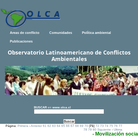
Areas de conflicto
Comunidades
Política ambiental
Publicaciones
Observatorio Latinoamericano de Conflictos
Ambientales
BUSCAR
en
www.olca.cl
Página:
Primera
-
Anterior
61
62
63
64
65
66
67
68
69
70
[
71
]
72
73
74
75
76
77
78
79
80
Siguiente
-
Ultima
- Movilización socia