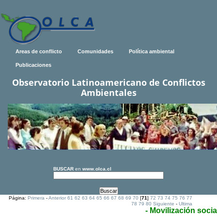
Areas de conflicto
Comunidades
Política ambiental
Publicaciones
Observatorio Latinoamericano de Conflictos
Ambientales
BUSCAR
en
www.olca.cl
Página:
Primera
-
Anterior
61
62
63
64
65
66
67
68
69
70
[
71
]
72
73
74
75
76
77
78
79
80
Siguiente
-
Ultima
- Movilización socia