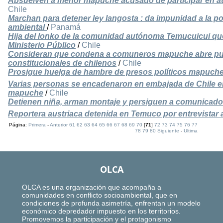
Absuelven a menor mapuche acusado de participar en at
Chile
Marchan para detener ley langosta : da impunidad a la po
ambiental
/
Panamá
Hija del lonko de la comunidad autónoma Temucuicui qu
Ministerio Público
/
Chile
Consideran que condena a comuneros mapuche abre puer
constitucionales de chilenos
/
Chile
Prosigue huelga de hambre de presos políticos mapuche t
Varias personas se encadenaron en embajada de Chile e
mapuche
/
Chile
Detienen niña, arman montaje y persiguen a comunicado
Reportera austriaca detenida en Temuco por entrevista
Página:
Primera
-
Anterior
61
62
63
64
65
66
67
68
69
70
[
71
]
72
73
74
75
76
77
78
79
80
Siguiente
-
Ultima
OLCA
OLCA es una organización que acompaña a
comunidades en conflicto socioambiental, que en
condiciones de profunda asimetría, enfrentan un modelo
económico depredador impuesto en los territorios.
Promovemos la participación y el protagonismo