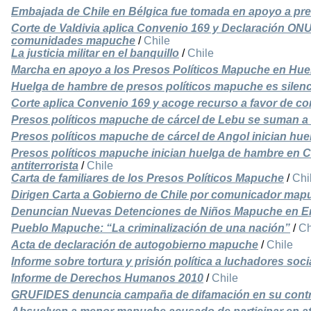
Embajada de Chile en Bélgica fue tomada en apoyo a pr
Corte de Valdivia aplica Convenio 169 y Declaración ONU
comunidades mapuche
/
Chile
La justicia militar en el banquillo
/
Chile
Marcha en apoyo a los Presos Políticos Mapuche en Hu
Huelga de hambre de presos políticos mapuche es silenc
Corte aplica Convenio 169 y acoge recurso a favor de c
Presos políticos mapuche de cárcel de Lebu se suman a
Presos políticos mapuche de cárcel de Angol inician hu
Presos políticos mapuche inician huelga de hambre en C
antiterrorista
/
Chile
Carta de familiares de los Presos Políticos Mapuche
/
Chi
Dirigen Carta a Gobierno de Chile por comunicador ma
Denuncian Nuevas Detenciones de Niños Mapuche en Erc
Pueblo Mapuche: “La criminalización de una nación”
/
Ch
Acta de declaración de autogobierno mapuche
/
Chile
Informe sobre tortura y prisión política a luchadores so
Informe de Derechos Humanos 2010
/
Chile
GRUFIDES denuncia campaña de difamación en su cont