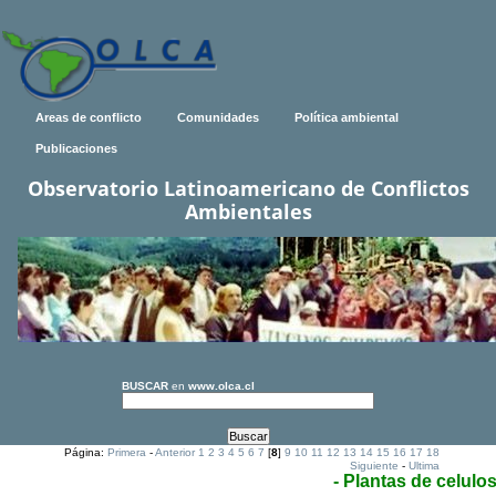
Areas de conflicto
Comunidades
Política ambiental
Publicaciones
Observatorio Latinoamericano de Conflictos
Ambientales
BUSCAR
en
www.olca.cl
Página:
Primera
-
Anterior
1
2
3
4
5
6
7
[
8
]
9
10
11
12
13
14
15
16
17
18
Siguiente
-
Ultima
- Plantas de celulo