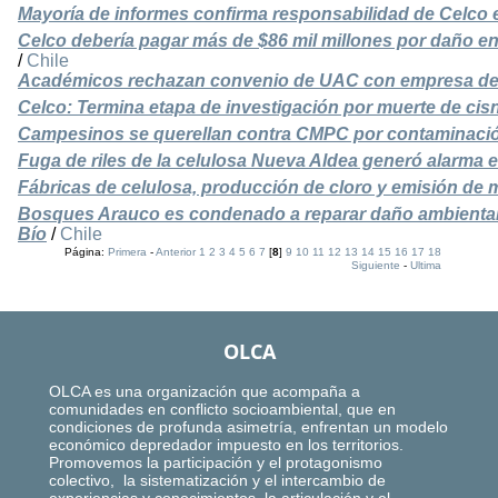
Mayoría de informes confirma responsabilidad de Celco 
Celco debería pagar más de $86 mil millones por daño en
/
Chile
Académicos rechazan convenio de UAC con empresa de n
Celco: Termina etapa de investigación por muerte de cisn
Campesinos se querellan contra CMPC por contaminación
Fuga de riles de la celulosa Nueva Aldea generó alarma
Fábricas de celulosa, producción de cloro y emisión de 
Bosques Arauco es condenado a reparar daño ambiental 
Bío
/
Chile
Página:
Primera
-
Anterior
1
2
3
4
5
6
7
[
8
]
9
10
11
12
13
14
15
16
17
18
Siguiente
-
Ultima
OLCA
OLCA es una organización que acompaña a
comunidades en conflicto socioambiental, que en
condiciones de profunda asimetría, enfrentan un modelo
económico depredador impuesto en los territorios.
Promovemos la participación y el protagonismo
colectivo, la sistematización y el intercambio de