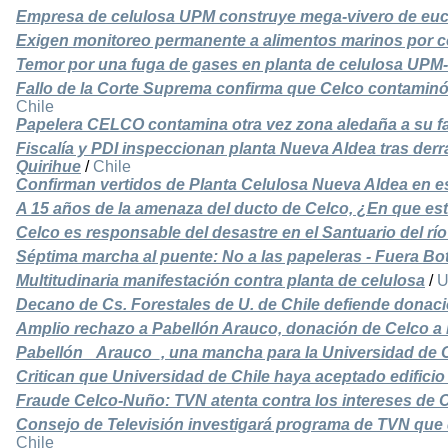
Empresa de celulosa UPM construye mega-vivero de euc
Exigen monitoreo permanente a alimentos marinos por 
Temor por una fuga de gases en planta de celulosa UPM
Fallo de la Corte Suprema confirma que Celco contaminó e
Chile
Papelera CELCO contamina otra vez zona aledaña a su fa
Fiscalía y PDI inspeccionan planta Nueva Aldea tras de
Quirihue
/
Chile
Confirman vertidos de Planta Celulosa Nueva Aldea en e
A 15 años de la amenaza del ducto de Celco, ¿En que est
Celco es responsable del desastre en el Santuario del rí
Séptima marcha al puente: No a las papeleras - Fuera B
Multitudinaria manifestación contra planta de celulosa
/
U
Decano de Cs. Forestales de U. de Chile defiende dona
Amplio rechazo a Pabellón Arauco, donación de Celco a 
Pabellón _Arauco_, una mancha para la Universidad de C
Critican que Universidad de Chile haya aceptado edifici
Fraude Celco-Nuño: TVN atenta contra los intereses de C
Consejo de Televisión investigará programa de TVN qu
Chile