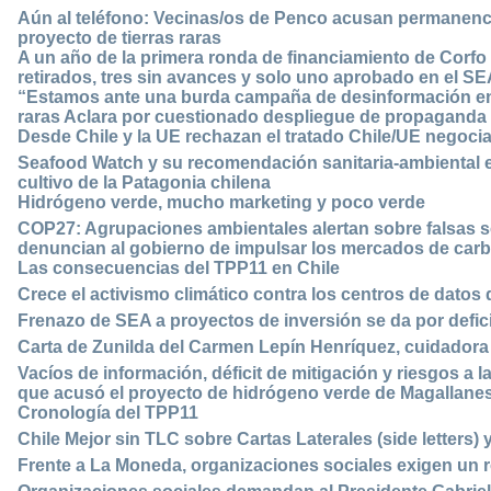
Aún al teléfono: Vecinas/os de Penco acusan permanenci
proyecto de tierras raras
A un año de la primera ronda de financiamiento de Corfo
retirados, tres sin avances y solo uno aprobado en el S
“Estamos ante una burda campaña de desinformación en P
raras Aclara por cuestionado despliegue de propaganda
Desde Chile y la UE rechazan el tratado Chile/UE negoci
Seafood Watch y su recomendación sanitaria-ambiental 
cultivo de la Patagonia chilena
Hidrógeno verde, mucho marketing y poco verde
COP27: Agrupaciones ambientales alertan sobre falsas s
denuncian al gobierno de impulsar los mercados de car
Las consecuencias del TPP11 en Chile
Crece el activismo climático contra los centros de datos 
Frenazo de SEA a proyectos de inversión se da por defic
Carta de Zunilda del Carmen Lepín Henríquez, cuidadora
Vacíos de información, déficit de mitigación y riesgos a l
que acusó el proyecto de hidrógeno verde de Magallane
Cronología del TPP11
Chile Mejor sin TLC sobre Cartas Laterales (side letters)
Frente a La Moneda, organizaciones sociales exigen un 