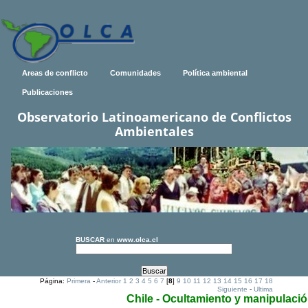
Areas de conflicto
Comunidades
Política ambiental
Publicaciones
Observatorio Latinoamericano de Conflictos
Ambientales
BUSCAR
en
www.olca.cl
Página:
Primera
-
Anterior
1
2
3
4
5
6
7
[
8
]
9
10
11
12
13
14
15
16
17
18
Siguiente
-
Ultima
Chile - Ocultamiento y manipulaci