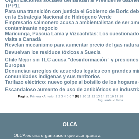
Organizaciones sociales demandan al Presidente Gabriel
TPP11
Para una transición con justicia el Gobierno de Boric deb
en la Estrategia Nacional de Hidrógeno Verde
Empresario salmonero acusa a ambientalistas de ser ame
contaminante negocio
Maricunga, Pascua Lama y Vizcachitas: Los cuestionado
visita a Canadá
Revelan mecanismo para aumentar precio del gas natural
Devuelvan los residuos tóxicos a Suecia
Chile Mejor sin TLC acusa “desinformación” y presiones 
Europea
Denuncian arreglos de acuerdos legales con grandes mi
comunidades indígenas y sus territorios
Tarifazo eléctrico: nuevo golpe al bolsillo de los hogares
Escandaloso aumento de uso de antibióticos en industri
Página:
Primera
-
Anterior
1
2
3
4
5
6
7
[
8
]
9
10
11
12
13
14
15
16
17
18
Siguiente
-
Ultima
OLCA
OLCA es una organización que acompaña a