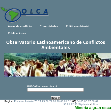
Areas de conflicto
Comunidades
Política ambiental
Publicaciones
Observatorio Latinoamericano de Conflictos
Ambientales
BUSCAR
en
www.olca.cl
Página:
Primera
-
Anterior
73
74
75
76
77
78
79
80
81
82
[
83
]
84
85
86
87
88
89
90
91
92
93
Siguiente
-
Ultima
- Minería a gran esca