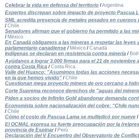
Celebrar la vida en defensa del territorio
/
Argentina
Expertos discrepan sobre impacto de proyecto Pascua L
SML acredita presencia de metales pesados en cuerpos 
/
Chile
Senadores afirman que el gobierno ha permitido a las m
/
México
En Canadá obligamos a las mineras a respetar las leyes 
parlamentario canadiense
/
México
/
Canadá
Indígenas se declaran en resistencia contra minería
/
Boli
Ayúdanos a lograr 3.000 firmas para el 21 de noviembre a
contra Costa Rica
/
Costa Rica
Valle del Huasco: "Asumimos todas las acciones necesari
en la que hemos vivido"
/
Chile
Cuestionan mega proyecto minero de oro cercano a hidr
Corte Suprema reconoce derechos de "aguas del miner
Piden a socios de Infinito Gold abandonar demanda cont
Economista sobre nacionalización del cobre: “Chile nunca
/
Chile
Cómo el costo de Pascua Lama se multiplicó por nueve
El OCMAL expresa su fuerte preocupación por la (re)pres
provincia de Espinar
/
Perú
Declaración del V Encuentro del Observatorio de Conflic