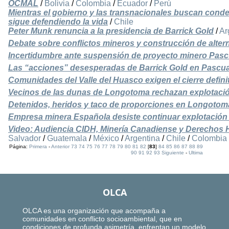
OCMAL
/
Bolivia
/
Colombia
/
Ecuador
/
Perú
Mientras el gobierno y las transnacionales buscan conde
sigue defendiendo la vida
/
Chile
Peter Munk renuncia a la presidencia de Barrick Gold
/
Ar
Debate sobre conflictos mineros y construcción de alter
Incertidumbre ante suspensión de proyecto minero Pas
Las “acciones” desesperadas de Barrick Gold en Pascu
Comunidades del Valle del Huasco exigen el cierre defin
Vecinos de las dunas de Longotoma rechazan explotaci
Detenidos, heridos y taco de proporciones en Longotoma
Empresa minera Española desiste continuar explotación
Video: Audiencia CIDH, Minería Canadiense y Derechos
Salvador
/
Guatemala
/
México
/
Argentina
/
Chile
/
Colombia
Página:
Primera
-
Anterior
73
74
75
76
77
78
79
80
81
82
[
83
]
84
85
86
87
88
89
90
91
92
93
Siguiente
-
Ultima
OLCA
OLCA es una organización que acompaña a
comunidades en conflicto socioambiental, que en
condiciones de profunda asimetría, enfrentan un modelo