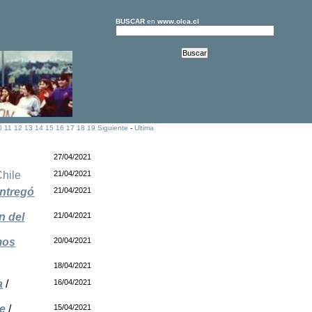
BUSCAR
en
www.olca.cl
0
11
12
13
14
15
16
17
18
19
Siguiente
-
Ultima
27/04/2021
Chile
21/04/2021
entregó
21/04/2021
n del
21/04/2021
mos
20/04/2021
18/04/2021
a
/
16/04/2021
le
/
15/04/2021