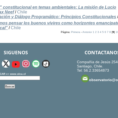
pe" constitucional en temas ambientales: La misión de Lucio
ax Neef
/
Chile
ción y Diálogo Programático: Principios Constitucionales
mos pensar los buenos vivires como horizontes emancipat
cal”
/
Chile
Página:
Primera
-
Anterior
1
2
3
4
5
6
7
8
[
9
]
1
SIGUENOS
CONTACTANO
Compañía de Jesús 254
Santiago, Chile.
Tel: 56.2.33654873
CAR
en
www.olca.cl
observatorio@ol