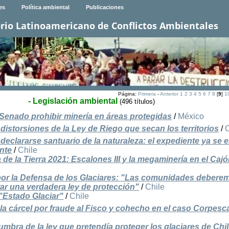
es
Política ambiental
Publicaciones
rio Latinoamericano de Conflictos Ambientales
Página:
Primera
-
Anterior
1
2
3
4
5
6
7
8
[
9
]
1
- Legislación ambiental
(496 títulos)
Senado prohibir minería en áreas protegidas
/
México
storsiones de la Ley de Riego que secan los territorios
/
eclararse santuario de la naturaleza: el expediente ya se 
ente
/
Chile
 de la Tierra 2021: Escalones III y la megaminería en el Cajó
 por la Defensa de los Glaciares: "Las comunidades debere
ar una verdadera ley de protección"
/
Chile
"Estado Glaciar"
/
Chile
 la cárcel por fraude al Fisco y cohecho en el caso Corpesc
umbra de la ley que pretendía proteger los glaciares de Chi