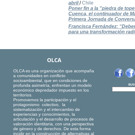
abril
/
Chile
Poner fin a la "piedra de to
Cuenca, el continuador de M
Primera Jornada de Conversa
Francisca Fernández: “Debe
para una transformación radi
OLCA
OLCA es una organización que acompaña
a comunidades en conflicto
socioambiental, que en condiciones de
profunda asimetría, enfrentan un modelo
BUS
económico depredador impuesto en los
territorios.
Promovemos la participación y el
protagonismo colectivo, la
sistematización y el intercambio de
experiencias y conocimientos, la
articulación y el desarrollo de procesos de
valoración identitaria, con una perspectiva
de género y de derechos. De esta forma
incidir en la construcción de alternativas al