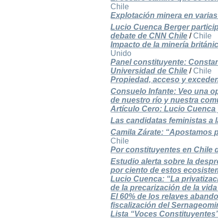
Chile
Explotación minera en varia
Lucio Cuenca Berger particip
debate de CNN Chile
/
Chile
Impacto de la minería británi
Unido
Panel constituyente: Consta
Universidad de Chile
/
Chile
Propiedad, acceso y exceden
Consuelo Infante: Veo una o
de nuestro río y nuestra com
Artículo Cero: Lucio Cuenca 
Las candidatas feministas a 
Camila Zárate: “Apostamos po
Chile
Por constituyentes en Chile
Estudio alerta sobre la despr
por ciento de estos ecosist
Lucio Cuenca: “La privatizac
de la precarización de la vid
El 60% de los relaves abando
fiscalización del Sernageom
Lista “Voces Constituyentes”