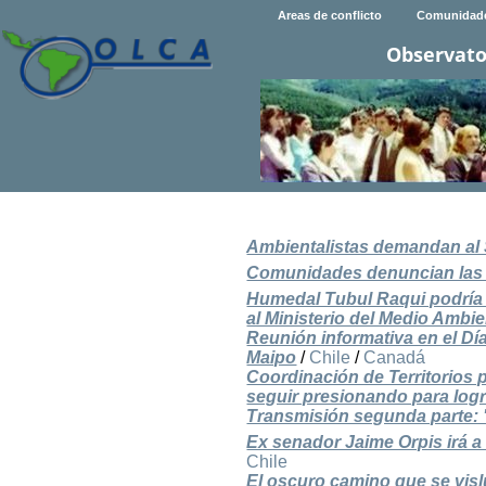
Areas de conflicto
Comunidad
Observato
Ambientalistas demandan al 
Comunidades denuncian las di
Humedal Tubul Raqui podría d
al Ministerio del Medio Ambi
Reunión informativa en el Día
Maipo
/
Chile
/
Canadá
Coordinación de Territorios
seguir presionando para logr
Transmisión segunda parte: 
Ex senador Jaime Orpis irá a
Chile
El oscuro camino que se visl