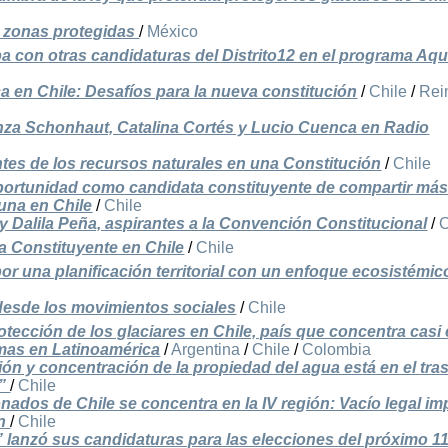
s zonas protegidas
/
México
a con otras candidaturas del Distrito12 en el programa Aqu
ca en Chile: Desafíos para la nueva constitución
/
Chile
/
Rei
nza Schonhaut, Catalina Cortés y Lucio Cuenca en Radio
tes de los recursos naturales en una Constitución
/
Chile
portunidad como candidata constituyente de compartir más 
una en Chile
/
Chile
y Dalila Peña, aspirantes a la Convención Constitucional
/
C
la Constituyente en Chile
/
Chile
r una planificación territorial con un enfoque ecosistémi
 desde los movimientos sociales
/
Chile
otección de los glaciares en Chile, país que concentra casi 
emas en Latinoamérica
/
Argentina
/
Chile
/
Colombia
ión y concentración de la propiedad del agua está en el tr
a”
/
Chile
nados de Chile se concentra en la IV región: Vacío legal im
in
/
Chile
 lanzó sus candidaturas para las elecciones del próximo 1