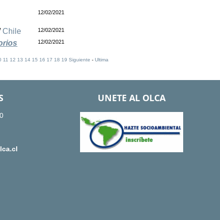
12/02/2021
/
Chile
12/02/2021
orios
12/02/2021
0
11
12
13
14
15
16
17
18
19
Siguiente
-
Ultima
S
UNETE AL OLCA
0
ca.cl