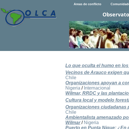
Areas de conflicto
Comunidad
Observato
Lo que oculta el humo en los
Vecinos de Arauco exigen qu
Chile
Organizaciones apoyan a com
Nigeria
/
Internacional
Wilmar, RRDC y las plantacio
Cultura local y modelo forest
Organizaciones ciudadanas pr
Chile
Ambientalista amenazado por
Wilmar
/
Nigeria
Puerto en Punta Nigue: ¿En