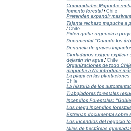
Comunidades Mapuche rechaz
fomento forestal
/
Chile
Pretenden expandir masivame
Tajante rechazo mapuche a pr
/
Chile
Piden quitar urgencia a proy
Documental “Cuando los árb
Denuncia de graves impactos
Ciudadanos exigen explicar 
dejarán sin agua
/
Chile
Organizaciones de todo Chi
mapuche a No introducir más 
La plaga en las plantaciones 
Chile
La historia de los autoatent
Trabajadores forestales resp
Incendios Forestales: “Gobi
Los mega incendios forestal
Estrenan documental sobre s
Los incendios del negocio fo
Miles de hectáreas quemadas 