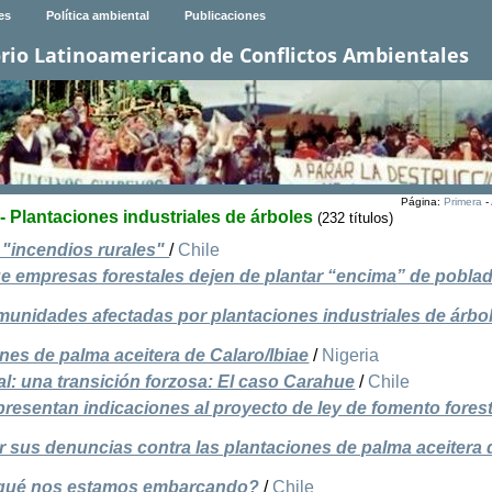
es
Política ambiental
Publicaciones
rio Latinoamericano de Conflictos Ambientales
Página:
Primera
-
- Plantaciones industriales de árboles
(232 títulos)
 "incendios rurales"
/
Chile
e empresas forestales dejen de plantar “encima” de pobla
unidades afectadas por plantaciones industriales de árbo
nes de palma aceitera de Calaro/Ibiae
/
Nigeria
al: una transición forzosa: El caso Carahue
/
Chile
esentan indicaciones al proyecto de ley de fomento forest
 sus denuncias contra las plantaciones de palma aceitera 
 qué nos estamos embarcando?
/
Chile