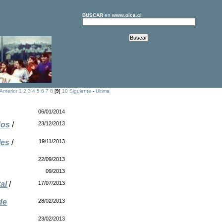
BUSCAR
en
www.olca.cl
Anterior
1
2
3
4
5
6
7
8
[
9
]
10
Siguiente
-
Ultima
06/01/2014
dos
/
23/12/2013
les
/
19/11/2013
22/09/2013
09/2013
al
/
17/07/2013
de
28/02/2013
23/02/2013