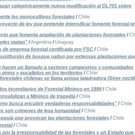
an categóricamente nueva modificación al DL701 sobre
nte los monocultivos forestales
/
Chile
oyecto de ley que pretende intensificar fomento forestal e
ecto que fomenta ampliación de plantaciones forestales
/
Ch
oles matan”
/
Argentina
/
Uruguay
 de empresa forestal certificada por FSC
/
Chile
sustitución de bosque nativo por extensas plantaciones qu
le hacen un llamado a sectores campesinos y comunidades
pinos y eucaliptus en los territorios
/
Chile
forestales chilenas se llama avispa taladradora (Sirex noctil
ados incendiarios de Forestal Mininco en 1999
/
Chile
onsabilizan a Mininco de tragedia
/
Chile
erno busca encubrir verdaderas responsabilidades”
/
Chile
es son crímenes de lesa humanidad
/
Chile
equía que provocan las plantaciones forestales
/
Chile
restal
/
Chile
por la irresponsabilidad de las forestales y un Estado que