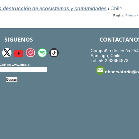
 la destrucción de ecosistemas y comunidades
/
Chile
Página:
Primera
-
SIGUENOS
CONTACTANO
Compañía de Jesús 254
Santiago, Chile.
Tel: 56.2.33654873
CAR
en
www.olca.cl
observatorio@ol