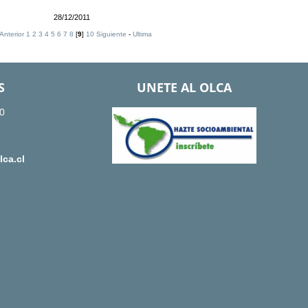
28/12/2011
Anterior
1
2
3
4
5
6
7
8
[
9
]
10
Siguiente
-
Ultima
S
UNETE AL OLCA
0
ca.cl