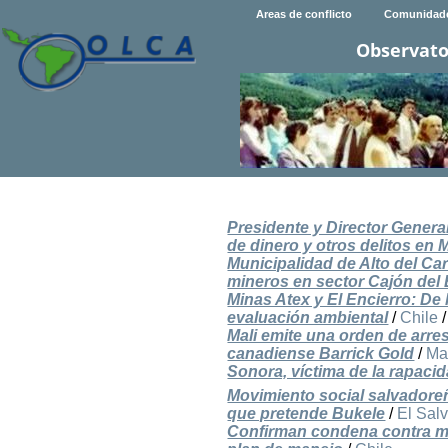
Areas de conflicto
Comunidad
Observato
Presidente y Director Genera
de dinero y otros delitos en
Municipalidad de Alto del C
mineros en sector Cajón del 
Minas Atex y El Encierro: De 
evaluación ambiental
/
Chile
Mali emite una orden de arres
canadiense Barrick Gold
/
Ma
Sonora, víctima de la rapac
Movimiento social salvadoreñ
que pretende Bukele
/
El Sal
Confirman condena contra min