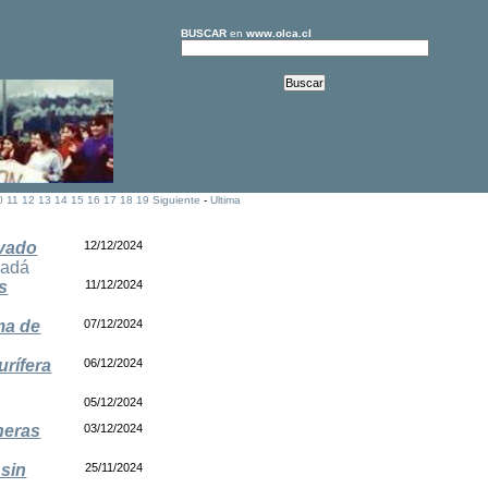
BUSCAR
en
www.olca.cl
0
11
12
13
14
15
16
17
18
19
Siguiente
-
Ultima
avado
12/12/2024
adá
s
11/12/2024
ema de
07/12/2024
urífera
06/12/2024
05/12/2024
neras
03/12/2024
 sin
25/11/2024