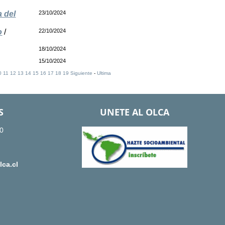
 del
23/10/2024
o
/
22/10/2024
18/10/2024
15/10/2024
0
11
12
13
14
15
16
17
18
19
Siguiente
-
Ultima
S
UNETE AL OLCA
0
ca.cl