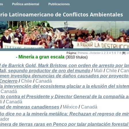
es
Política ambiental
Publicaciones
rio Latinoamericano de Conflictos Ambientales
Página:
Primera
-
Anterior
1
2
3
4
5
6
7
8
[
9
]
1
- Minería a gran escala
(3010 títulos)
l de Barrick Gold, Mark Bristow, con orden de arresto por l
 Mali, segundo productor de oro del mundo
/
Mali
/
Chile
/
Can
armen investiga denuncias de daños causados por proyecto
Encierro
/
Chile
/
Canadá
la intervención del ecosistema glaciar a la elusión del sist
/
Canadá
to contra el Presidente y Director General de la compañía a
li
/
Canadá
idad de mineras canadienses
/
México
/
Canadá
o dice no a la minería metálica: Rechazan el regreso de mi
vador
era de tierras raras en Penco por talar plantación forestal