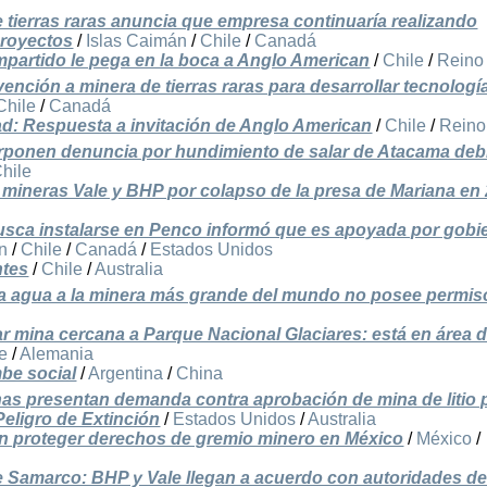
e tierras raras anuncia que empresa continuaría realizando
proyectos
/
Islas Caimán
/
Chile
/
Canadá
mpartido le pega en la boca a Anglo American
/
Chile
/
Reino
ención a minera de tierras raras para desarrollar tecnologí
Chile
/
Canadá
ad: Respuesta a invitación de Anglo American
/
Chile
/
Reino
rponen denuncia por hundimiento de salar de Atacama deb
hile
a mineras Vale y BHP por colapso de la presa de Mariana en
busca instalarse en Penco informó que es apoyada por gobi
n
/
Chile
/
Canadá
/
Estados Unidos
ntes
/
Chile
/
Australia
ega agua a la minera más grande del mundo no posee permis
gar mina cercana a Parque Nacional Glaciares: está en área 
e
/
Alemania
mbe social
/
Argentina
/
China
nas presentan demanda contra aprobación de mina de litio 
Peligro de Extinción
/
Estados Unidos
/
Australia
n proteger derechos de gremio minero en México
/
México
/
e Samarco: BHP y Vale llegan a acuerdo con autoridades de