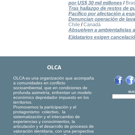
por US$ 30 mil millones
/
Bras
Tras hallazgo de restos de 
Pacífico por afectación a esp
Denuncian operación de lava
Chile
/
Canadá
Absuelven a ambientalistas 
Ejidatarios exigen cancelación
OLCA
OLCA es una organización que acompaña
a comunidades en conflicto
socioambiental, que en condiciones de
profunda asimetría, enfrentan un modelo
BUS
económico depredador impuesto en los
territorios.
Promovemos la participación y el
protagonismo colectivo, la
sistematización y el intercambio de
experiencias y conocimientos, la
articulación y el desarrollo de procesos de
valoración identitaria, con una perspectiva