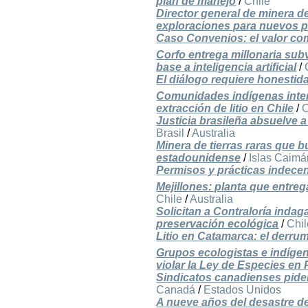
plan de manejo
/
Chile
Director general de minera d
exploraciones para nuevos 
Caso Convenios: el valor co
Corfo entrega millonaria subv
base a inteligencia artificial
/
El diálogo requiere honestid
Comunidades indígenas inte
extracción de litio en Chile
/
C
Justicia brasileña absuelve 
Brasil
/
Australia
Minera de tierras raras que 
estadounidense
/
Islas Caimá
Permisos y prácticas indece
Mejillones: planta que entr
Chile
/
Australia
Solicitan a Contraloría inda
preservación ecológica
/
Chil
Litio en Catamarca: el derru
Grupos ecologistas e indíge
violar la Ley de Especies en 
Sindicatos canadienses pide
Canadá
/
Estados Unidos
A nueve años del desastre d