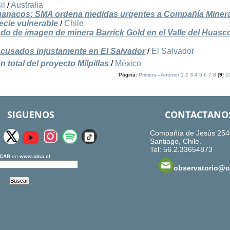
il
/
Australia
guanacos: SMA ordena medidas urgentes a Compañía Minera
ecie vulnerable
/
Chile
do de imagen de minera Barrick Gold en el Valle del Huasc
acusados injustamente en El Salvador
/
El Salvador
 total del proyecto Milpillas
/
México
Página:
Primera
-
Anterior
1
2
3
4
5
6
7
8
[
9
]
1
SIGUENOS
CONTACTANO
Compañía de Jesús 254
Santiago, Chile.
Tel: 56.2.33654873
CAR
en
www.olca.cl
observatorio@ol