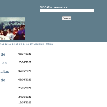
BUSCAR
en
www.olca.cl
0
11
12
13
14
15
16
17
18
19
Siguiente
-
Ultima
 de
05/07/2021
 las
28/06/2021
paltas
07/06/2021
 de
06/06/2021
26/05/2021
24/05/2021
15/05/2021