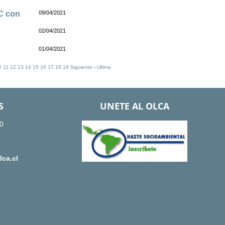
PC con
09/04/2021
02/04/2021
l
01/04/2021
0
11
12
13
14
15
16
17
18
19
Siguiente
-
Ultima
S
UNETE AL OLCA
0
ca.cl