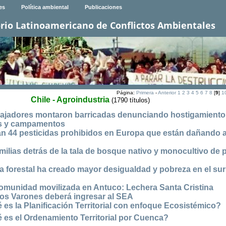
es
Política ambiental
Publicaciones
rio Latinoamericano de Conflictos Ambientales
Página:
Primera
-
Anterior
1
2
3
4
5
6
7
8
[
9
]
1
Chile - Agroindustria
(1790 títulos)
bajadores montaron barricadas denunciando hostigamiento
as y campamentos
ican 44 pesticidas prohibidos en Europa que están dañando a
 familias detrás de la tala de bosque nativo y monocultivo de 
a forestal ha creado mayor desigualdad y pobreza en el sur
comunidad movilizada en Antuco: Lechera Santa Cristina
os Varones deberá ingresar al SEA
es la Planificación Territorial con enfoque Ecosistémico?
 es el Ordenamiento Territorial por Cuenca?