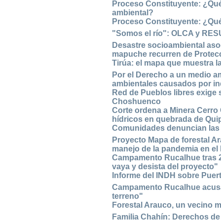
Proceso Constituyente: ¿Qué
ambiental?
Proceso Constituyente: ¿Qué
"Somos el río": OLCA y RES
Desastre socioambiental aso
mapuche recurren de Protec
Tirúa: el mapa que muestra la
Por el Derecho a un medio a
ambientales causados por i
Red de Pueblos libres exige
Choshuenco
Corte ordena a Minera Cerro 
hídricos en quebrada de Qui
Comunidades denuncian las di
Proyecto Mapa de forestal A
manejo de la pandemia en el 
Campamento Rucalhue tras 2 
vaya y desista del proyecto"
Informe del INDH sobre Puer
Campamento Rucalhue acusa
terreno"
Forestal Arauco, un vecino 
Familia Chahín: Derechos de a