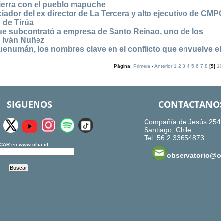
e tierra con el pueblo mapuche
ciador del ex director de La Tercera y alto ejecutivo de CM
 de Tirúa
ue subcontrató a empresa de Santo Reinao, uno de los
e Iván Nuñez
uenumán, los nombres clave en el conflicto que envuelve e
Página:
Primera
-
Anterior
1
2
3
4
5
6
7
8
[
9
]
1
SIGUENOS
CONTACTANO
Compañía de Jesús 254
Santiago, Chile.
Tel: 56.2.33654873
CAR
en
www.olca.cl
observatorio@ol