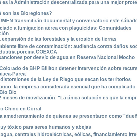
 es la Administración descentralizada para una mejor prot
 son las Bioregiones?
UMEN transmitirán documental y conversatorio este sábad
ciado a fumigación aérea con plaguicidas: Comunidades
ción
 expansión de las forestales y la erosión de tierras
mbiente libre de contaminación: audiencia contra daños so
ndustria porcina COEXCA
 sanciones por desvío de agua en Reserva Nacional Mocho
Colorado de BHP Billiton detener intervención sobre recur
pisca-Parca
storsiones de la Ley de Riego que secan los territorios
rauco: la empresa considerada esencial que ha complicado 
Bío Bío
meses de movilización: "La única solución es que la emp
to Chino en Corral
 amedrentamiento de quienes se presentaron como "dueñ
muy tóxico para seres humanos y abejas
gua, centrales hidroeléctricas, eólicas, financiamiento irre