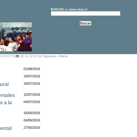
BUSCAR
en
www.olca.cl
3
4
5
6
7
8
[
9
]
10
11
12
13
14
Siguiente
-
Ultima
01/08/2016
19/07/2016
ural
19/07/2016
entales
12/07/2016
s a la
04/07/2016
16/06/2016
04/06/2016
ental
27/05/2016