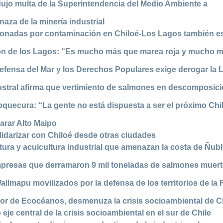
dujo multa de la Superintendencia del Medio Ambiente a
aza de la minería industrial
onadas por contaminación en Chiloé-Los Lagos también e
ión de los Lagos: “Es mucho más que marea roja y mucho 
efensa del Mar y los Derechos Populares exige derogar la 
ustral afirma que vertimiento de salmones en descomposic
uecura: “La gente no está dispuesta a ser el próximo Chi
arar Alto Maipo
lidarizar con Chiloé desde otras ciudades
ura y acuicultura industrial que amenazan la costa de Ñubl
mpresas que derramaron 9 mil toneladas de salmones muer
allmapu movilizados por la defensa de los territorios de la
tor de Ecocéanos, desmenuza la crisis socioambiental de C
je central de la crisis socioambiental en el sur de Chile