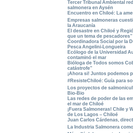
Tercer Tribunal Ambiental re
salmonera en Aysén
Encuentro en Chiloé: La amen
Empresas salmoneras cuesti
la Araucanía
El desastre en Chiloé y Reg
que un tema de pescadores”
Coordinadora Social por la D
Pesca Angelini-Longueira
Ecólogo de la Universidad A
contaminó el mar
Bióloga de Todos somos Cobq
catástrofe”
¡Ahora si! Juntos podemos p
#ResisteChiloé: Guía para so
Los proyectos de salmonicult
Bio-Bio
Las redes de poder de las e
el mar de Chiloé
¡Fuera Salmoneras! Chile y W
de Los Lagos – Chiloé
Juan Carlos Cárdenas, direc
La Industria Salmonera como e