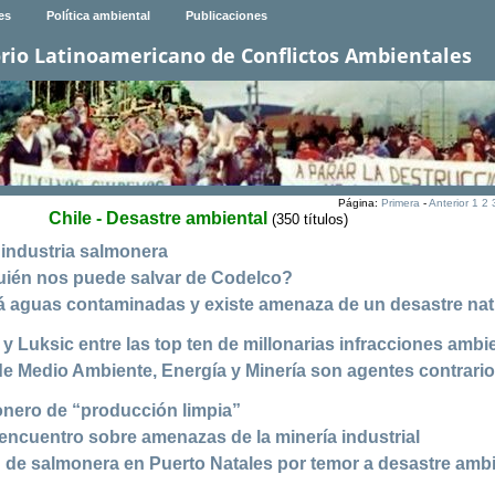
es
Política ambiental
Publicaciones
rio Latinoamericano de Conflictos Ambientales
Página:
Primera
-
Anterior
1
2
Chile - Desastre ambiental
(350 títulos)
a industria salmonera
uién nos puede salvar de Codelco?
á aguas contaminadas y existe amenaza de un desastre nat
 y Luksic entre las top ten de millonarias infracciones ambi
de Medio Ambiente, Energía y Minería son agentes contrario
onero de “producción limpia”
 encuentro sobre amenazas de la minería industrial
 de salmonera en Puerto Natales por temor a desastre ambi