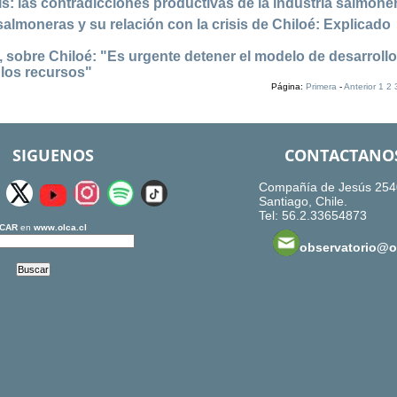
is: las contradicciones productivas de la industria salmone
salmoneras y su relación con la crisis de Chiloé: Explicado
 sobre Chiloé: "Es urgente detener el modelo de desarroll
 los recursos"
Página:
Primera
-
Anterior
1
2
SIGUENOS
CONTACTANO
Compañía de Jesús 254
Santiago, Chile.
Tel: 56.2.33654873
CAR
en
www.olca.cl
observatorio@ol