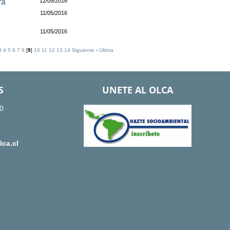
ra
12/05/2016
11/05/2016
o
11/05/2016
3
4
5
6
7
8
[
9
]
10
11
12
13
14
Siguiente
-
Ultima
S
UNETE AL OLCA
0
ca.cl