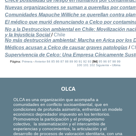
Crece posibilidad de riesgo en humanos por contaminac
Nuevas organizaciones se suman a querellas por contam
Comunidades Mapuche Williche se querellan contra plant
El médico que murió denunciando a Celco por contamin
No a la Destruccion ambiental en Chile: Movilización nac
y la Injusticia Social
/
Chile
No más destrucción ambiental: Marcha en Arica por los
Médicos acusan a Celco de causar graves patologías
/
Ch
Supervivencia de Celco: Una Empresa Cínicamente Sust
Página:
Primera
-
Anterior
84
85
86
87
88
89
90
91
92
93
[
94
]
95
96
97
98
99
100
101
102
Siguiente
-
Ultima
OLCA
OLCA es una organización que acompaña a
comunidades en conflicto socioambiental, que en
condiciones de profunda asimetría, enfrentan un modelo
económico depredador impuesto en los territorios.
Promovemos la participación y el protagonismo
colectivo, la sistematización y el intercambio de
experiencias y conocimientos, la articulación y el
desarrollo de procesos de valoración identitaria, con una