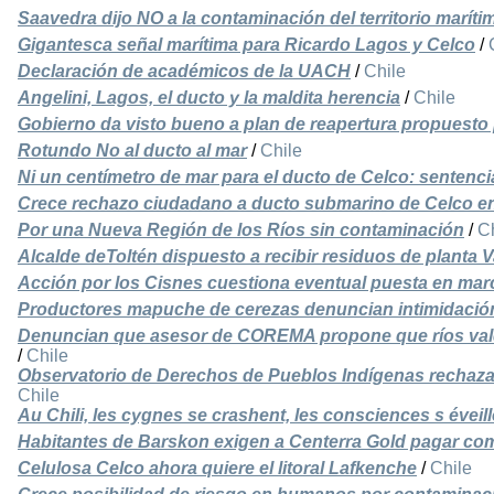
Saavedra dijo NO a la contaminación del territorio maríti
Gigantesca señal marítima para Ricardo Lagos y Celco
/
Declaración de académicos de la UACH
/
Chile
Angelini, Lagos, el ducto y la maldita herencia
/
Chile
Gobierno da visto bueno a plan de reapertura propuesto
Rotundo No al ducto al mar
/
Chile
Ni un centímetro de mar para el ducto de Celco: sentenc
Crece rechazo ciudadano a ducto submarino de Celco en
Por una Nueva Región de los Ríos sin contaminación
/
C
Alcalde deToltén dispuesto a recibir residuos de planta V
Acción por los Cisnes cuestiona eventual puesta en mar
Productores mapuche de cerezas denuncian intimidació
Denuncian que asesor de COREMA propone que ríos val
/
Chile
Observatorio de Derechos de Pueblos Indígenas rechaza 
Chile
Au Chili, les cygnes se crashent, les consciences s éveill
Habitantes de Barskon exigen a Centerra Gold pagar c
Celulosa Celco ahora quiere el litoral Lafkenche
/
Chile