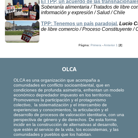
El TPP, un acuerdo de las transnacionale
Soberanía alimentaria / Tratados de libre co
información y expresión / Salud / Chile
TPP: Tenemos un país paradojal
,
Lucio C
de libre comercio / Proceso Constituyente /
Página:
Primera
-
Anterior
1
[
2
]
OLCA
OLCA es una organización que acompaña a
comunidades en conflicto socioambiental, que en
condiciones de profunda asimetría, enfrentan un modelo
económico depredador impuesto en los territorios.
Promovemos la participación y el protagonismo
colectivo, la sistematización y el intercambio de
experiencias y conocimientos, la articulación y el
desarrollo de procesos de valoración identitaria, con una
perspectiva de género y de derechos. De esta forma
incidir en la construcción de alternativas al desarrollo,
que estén al servicio de la vida, los ecosistemas, y las
comunidades y pueblos que los habitan.