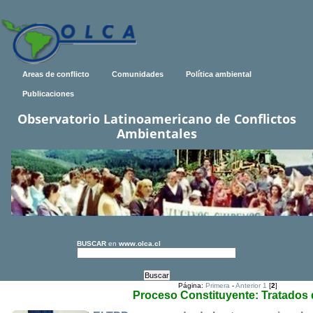
Areas de conflicto
Comunidades
Política ambiental
Publicaciones
Observatorio Latinoamericano de Conflictos
Ambientales
BUSCAR
en
www.olca.cl
Página:
Primera
-
Anterior
1
[
2
]
Proceso Constituyente: Tratados 