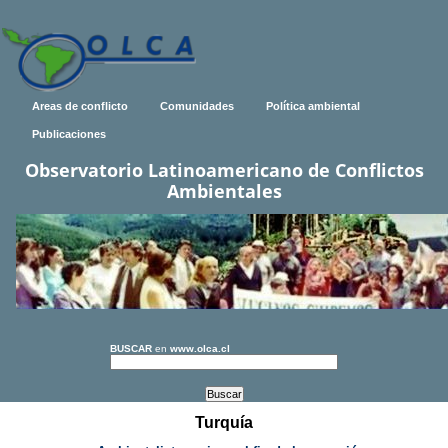
Areas de conflicto
Comunidades
Política ambiental
Publicaciones
Observatorio Latinoamericano de Conflictos
Ambientales
BUSCAR
en
www.olca.cl
Turquía