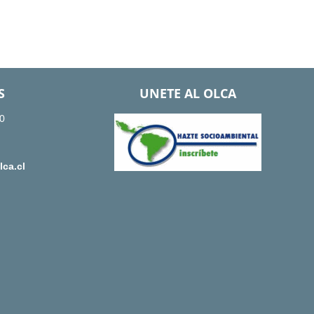
S
UNETE AL OLCA
0
ca.cl