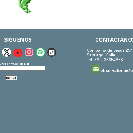
SIGUENOS
CONTACTANO
Compañía de Jesús 254
Santiago, Chile.
Tel: 56.2.33654873
CAR
en
www.olca.cl
observatorio@ol