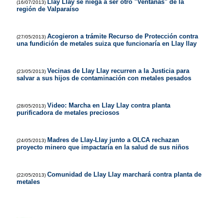
Llay Llay se niega a ser otro "Ventanas" de la
(16/07/2013)
región de Valparaíso
Acogieron a trámite Recurso de Protección contra
(27/05/2013)
una fundición de metales suiza que funcionaría en Llay llay
Vecinas de Llay Llay recurren a la Justicia para
(23/05/2013)
salvar a sus hijos de contaminación con metales pesados
Video: Marcha en Llay Llay contra planta
(28/05/2013)
purificadora de metales preciosos
Madres de Llay-Llay junto a OLCA rechazan
(24/05/2013)
proyecto minero que impactaría en la salud de sus niños
Comunidad de Llay Llay marchará contra planta de
(22/05/2013)
metales