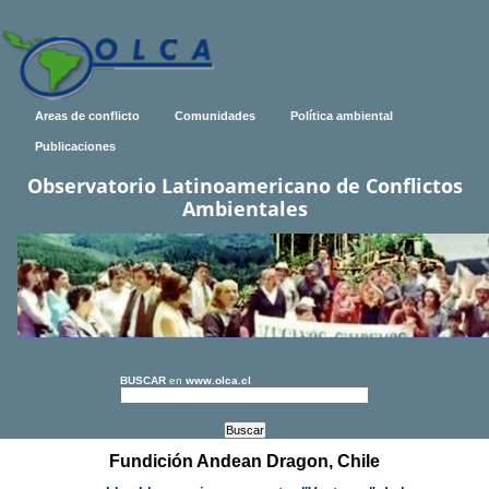
Areas de conflicto
Comunidades
Política ambiental
Publicaciones
Observatorio Latinoamericano de Conflictos
Ambientales
BUSCAR
en
www.olca.cl
Fundición Andean Dragon, Chile