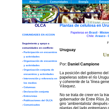
Plantas de celulosa en Ur
Papeleras en
Brasil
-
Mision
Chile:
Arauco
-
F
Uruguay
Un
Por:
Daniel Campione
La posición del gobierno del
papeleras sobre el río Urugu
y coherente de la 'línea gene
Vásquez.
No se trata de creer en la tr
gobernador de Entre Ríos J
giro 'ambientalista' después 
plantas del lado entrerriano d