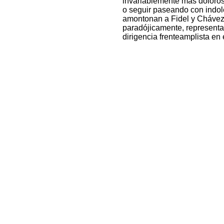
invariablemente más doloros
o seguir paseando con indol
amontonan a Fidel y Chávez 
paradójicamente, representar 
dirigencia frenteamplista en 