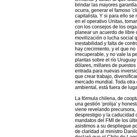
brindar las mayores garantías
ocurra, generar el famoso 'cl
capitalista. Y si para ello se 
en el operativo Unitas, toma
con los consejos de los orga
planear un acuerdo de libre
movilización o lucha social
inestabilidad y falta de cont
hay crecimiento, y el que n
irrecuperable, y no vale la 
plantas sobre el río Urugua
dólares, millares de puestos 
entrada para nuevas inversio
que crear trabajo, diversifica
mercado mundial. Toda otra c
ambiental, está fuera de luga
La fórmula chilena, de coopt
una gestión 'prolija' y hones
viene revelando precursora, p
desprestigio y la caducidad 
mandatos del FMI de los últ
asistimos a su despliegue po
de claridad al ministro Danil
declaró que el Chile de Lago