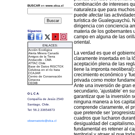
combinación de intereses que
naturaleza que para muchos 
puede afectar las actividades
turística de Gualeguaychú. N
dirigencia con conciencia amb
materia de los gobernantes u
campo en alguna de las orill
oriental.
La verdad es que el gobierno
claramente insertada en la 
aceptación plena de las regl
tiene la impronta neoliberal)
crecimiento económico y 'fuen
privada como motor fundame
Ante una inversión de gran e
secundario, 'ajustable' en s
garantizar que la inversión s
ninguna manera a los capital
comprende claramente, el pr
que pretende ser 'progresista
cuadros que lucharon durante
desigualdad del capitalismo
fundamental es retener al ca
territorial y atraer al que to