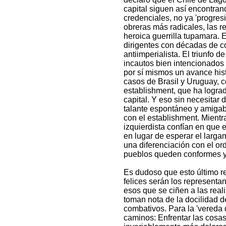
capital siguen así encontra
credenciales, no ya 'progres
obreras más radicales, las r
heroica guerrilla tupamara.
dirigentes con décadas de c
antiimperialista. El triunfo 
incautos bien intencionados
por sí mismos un avance hist
casos de Brasil y Uruguay, c
establishment, que ha logrado
capital. Y eso sin necesitar
talante espontáneo y amigable
con el establishment. Mient
izquierdista confían en que e
en lugar de esperar el larga
una diferenciación con el ord
pueblos queden conformes y
Es dudoso que esto último re
felices serán los representa
esos que se ciñen a las real
toman nota de la docilidad d
combativos. Para la 'vereda
caminos: Enfrentar las cosa