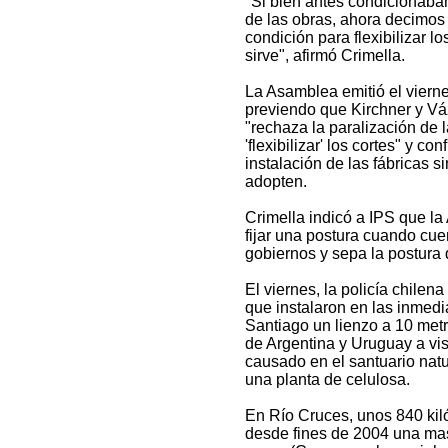
"Si bien antes condicionábam
de las obras, ahora decimos 
condición para flexibilizar l
sirve", afirmó Crimella.
La Asamblea emitió el viern
previendo que Kirchner y Vá
"rechaza la paralización de 
'flexibilizar' los cortes" y c
instalación de las fábricas s
adopten.
Crimella indicó a IPS que l
fijar una postura cuando cue
gobiernos y sepa la postura
El viernes, la policía chilen
que instalaron en las inmedi
Santiago un lienzo a 10 metro
de Argentina y Uruguay a vis
causado en el santuario natu
una planta de celulosa.
En Río Cruces, unos 840 kiló
desde fines de 2004 una mas