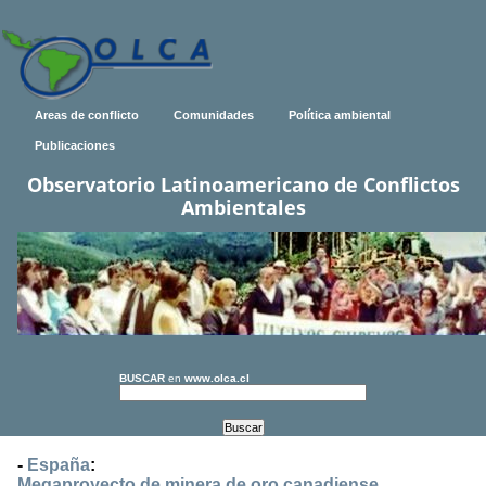
Areas de conflicto
Comunidades
Política ambiental
Publicaciones
Observatorio Latinoamericano de Conflictos
Ambientales
BUSCAR
en
www.olca.cl
-
España
:
Megaproyecto de minera de oro canadiense