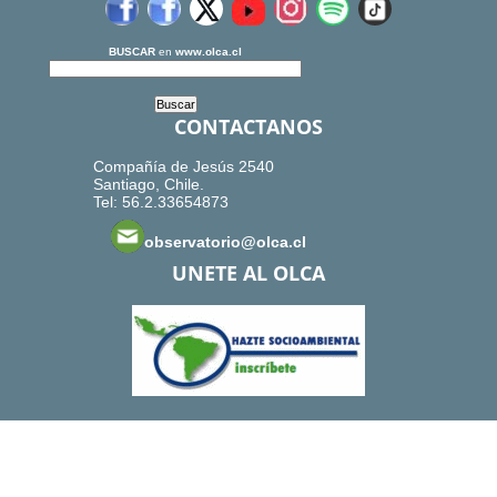
BUSCAR
en
www.olca.cl
CONTACTANOS
Compañía de Jesús 2540
Santiago, Chile.
Tel: 56.2.33654873
observatorio@olca.cl
UNETE AL OLCA