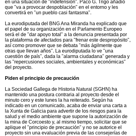
en una situación de "indefensión". Paco G. Trigo añadió
que "va a provocar despoblación" en el entorno y les
convertirá en "un pueblo casi fantasma".
La eurodiputada del BNG Ana Miranda ha explicado que
el papel de su organización en el Parlamento Europeo
será el de "dar apoyo total" a la denuncia presentada por
la plataforma de afectados para "frenar este despropósito",
así como promover que se debata "más ágilmente que
otras que llevan años". La eurodiputada lo ve "una
cuestión de país", dada la "alarma ciudadana" generada y
las "repercusiones sociales, ambientales y económicas"
del proyecto.
Piden el principio de precaución
La Sociedad Gallega de Historia Natural (SGHN) ha
mantenido una postura contraria al proyecto desde el
minuto cero y este lunes la ha reiterado. Según ha
indicado en un comunicado, acaba de enviar una carta a
la Xunta de Galicia para advertir de los riesgos para la
salud y el medio ambiente que supone la autorización de
la mina de Corcoesto y, al mismo tiempo, solicitar que se
aplique el "principio de precaución" y no se autorice el
proyecto sin una evaluación previa de las consejerías de