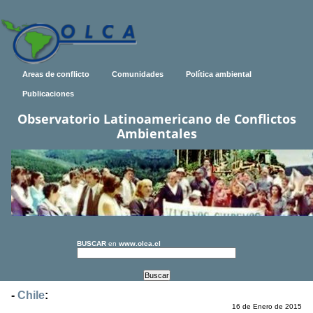
Areas de conflicto
Comunidades
Política ambiental
Publicaciones
Observatorio Latinoamericano de Conflictos
Ambientales
BUSCAR
en
www.olca.cl
-
Chile
:
16 de Enero de 2015