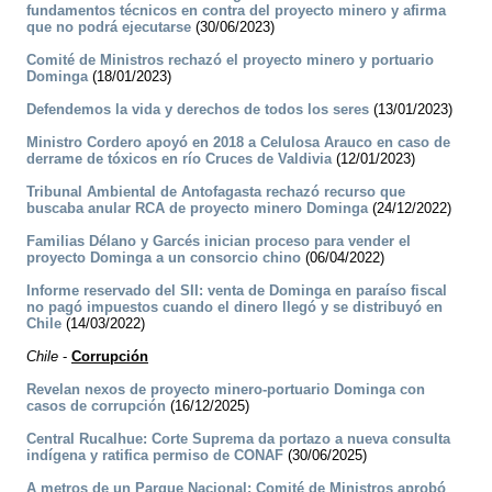
fundamentos técnicos en contra del proyecto minero y afirma
que no podrá ejecutarse
(30/06/2023)
Comité de Ministros rechazó el proyecto minero y portuario
Dominga
(18/01/2023)
Defendemos la vida y derechos de todos los seres
(13/01/2023)
Ministro Cordero apoyó en 2018 a Celulosa Arauco en caso de
derrame de tóxicos en río Cruces de Valdivia
(12/01/2023)
Tribunal Ambiental de Antofagasta rechazó recurso que
buscaba anular RCA de proyecto minero Dominga
(24/12/2022)
Familias Délano y Garcés inician proceso para vender el
proyecto Dominga a un consorcio chino
(06/04/2022)
Informe reservado del SII: venta de Dominga en paraíso fiscal
no pagó impuestos cuando el dinero llegó y se distribuyó en
Chile
(14/03/2022)
Chile
-
Corrupción
Revelan nexos de proyecto minero-portuario Dominga con
casos de corrupción
(16/12/2025)
Central Rucalhue: Corte Suprema da portazo a nueva consulta
indígena y ratifica permiso de CONAF
(30/06/2025)
A metros de un Parque Nacional: Comité de Ministros aprobó