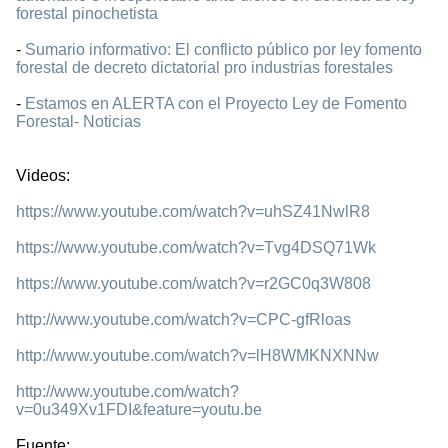
forestal pinochetista
-
Sumario informativo: El conflicto público por ley fomento
forestal de decreto dictatorial pro industrias forestales
-
Estamos en ALERTA con el Proyecto Ley de Fomento
Forestal- Noticias
Videos:
https://www.youtube.com/watch?v=uhSZ41NwlR8
https://www.youtube.com/watch?v=Tvg4DSQ71Wk
https://www.youtube.com/watch?v=r2GC0q3W808
http://www.youtube.com/watch?v=CPC-gfRloas
http://www.youtube.com/watch?v=lH8WMKNXNNw
http://www.youtube.com/watch?
v=0u349Xv1FDI&feature=youtu.be
Fuente: