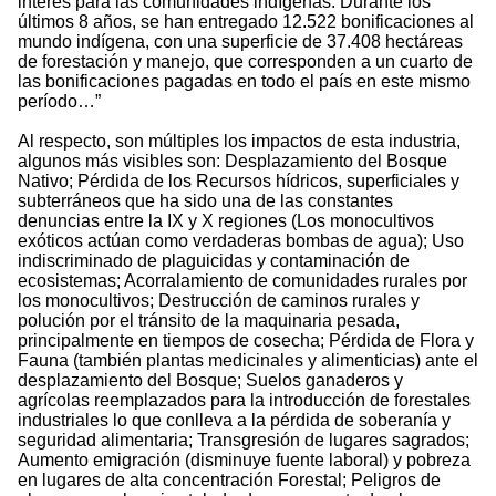
interés para las comunidades indígenas. Durante los
últimos 8 años, se han entregado 12.522 bonificaciones al
mundo indígena, con una superficie de 37.408 hectáreas
de forestación y manejo, que corresponden a un cuarto de
las bonificaciones pagadas en todo el país en este mismo
período…”
Al respecto, son múltiples los impactos de esta industria,
algunos más visibles son: Desplazamiento del Bosque
Nativo; Pérdida de los Recursos hídricos, superficiales y
subterráneos que ha sido una de las constantes
denuncias entre la IX y X regiones (Los monocultivos
exóticos actúan como verdaderas bombas de agua); Uso
indiscriminado de plaguicidas y contaminación de
ecosistemas; Acorralamiento de comunidades rurales por
los monocultivos; Destrucción de caminos rurales y
polución por el tránsito de la maquinaria pesada,
principalmente en tiempos de cosecha; Pérdida de Flora y
Fauna (también plantas medicinales y alimenticias) ante el
desplazamiento del Bosque; Suelos ganaderos y
agrícolas reemplazados para la introducción de forestales
industriales lo que conlleva a la pérdida de soberanía y
seguridad alimentaria; Transgresión de lugares sagrados;
Aumento emigración (disminuye fuente laboral) y pobreza
en lugares de alta concentración Forestal; Peligros de