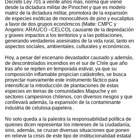
Decreto Ley 701 a veinte años más, norma que viene
desde la dictadura militar de Pinochet y que es modelo
matriz de la dictadura militar, promotora de la expansión
de especies exóticas de monocultivos de pino y eucaliptus
a favor de dos grupos económicos (Matte: CMPC y
Angelini: ARAUCO –CELCO), causante de la depredación
y graves impactos a los territorios y a las poblaciones,
generando verdaderos asesinatos de la vida rural, tanto en
aspectos sociales, ambientales, culturales y económicos.
Hoy, a pesar del escenario devastador causado y además,
de descontrolados incendios en el sur de Chile que año
tras año se repiten en temporada estival, ya que su
composición inflamable propician catástrofes, se busca
proyectar nuevamente este instrumento fáctico para
intensificar la introducción de plantaciones de estas
especies en tierras de comunidades Mapuche y en
sectores campesinos chilenos, con diversos riesgos y que
conllevará además, la expansión de la contaminante
industria de celulosa-papelera .
No solo queda a la palestra la responsabilidad política de
quienes dicen representar los intereses de la ciudadanía,
sino, además, se cruzan diversas situaciones que ponen
en relieve la crisis de este tipo de institucionalidad estatal