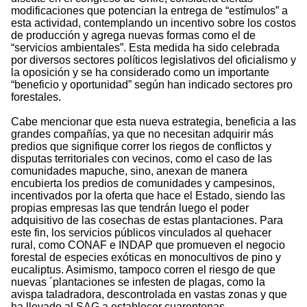
modificaciones que potencian la entrega de “estímulos” a
esta actividad, contemplando un incentivo sobre los costos
de producción y agrega nuevas formas como el de
“servicios ambientales”. Esta medida ha sido celebrada
por diversos sectores políticos legislativos del oficialismo y
la oposición y se ha considerado como un importante
“beneficio y oportunidad” según han indicado sectores pro
forestales.
Cabe mencionar que esta nueva estrategia, beneficia a las
grandes compañías, ya que no necesitan adquirir más
predios que signifique correr los riegos de conflictos y
disputas territoriales con vecinos, como el caso de las
comunidades mapuche, sino, anexan de manera
encubierta los predios de comunidades y campesinos,
incentivados por la oferta que hace el Estado, siendo las
propias empresas las que tendrán luego el poder
adquisitivo de las cosechas de estas plantaciones. Para
este fin, los servicios públicos vinculados al quehacer
rural, como CONAF e INDAP que promueven el negocio
forestal de especies exóticas en monocultivos de pino y
eucaliptus. Asimismo, tampoco corren el riesgo de que
nuevas ´plantaciones se infesten de plagas, como la
avispa taladradora, descontrolada en vastas zonas y que
ha llevado al SAG a establecer cuarentenas.