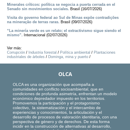
Minerales críticos: política se negocia a puerta cerrada en el
Senado sin movimientos sociales.
Brasil (16/07/2026)
Visita do governo federal ao Sul de Minas expõe contradições
na mineração de terras raras.
Brasil (09/07/2026)
“La minería verde es un relato; el extractivismo sigue siendo el
mismo”.
Internacional (02/07/2026)
Ver más:
Corrupción
/
Industria forestal
/
Política ambiental
/
Plantaciones
industriales de árboles
/
Dominga, mina y puerto
/
OLCA
OLCA es una organización que acompaña a
comunidades en conflicto socioambiental, que en
condiciones de profunda asimetría, enfrentan un modelo
económico depredador impuesto en los territorios.
Promovemos la participación y el protagonismo
colectivo, la sistematización y el intercambio de
experiencias y conocimientos, la articulación y el
desarrollo de procesos de valoración identitaria, con una
perspectiva de género y de derechos. De esta forma
incidir en la construcción de alternativas al desarrollo,