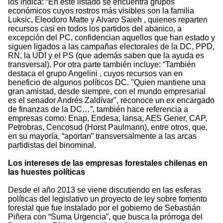
los indica: “En este listado se encuentra grupos
económicos cuyos rostros más visibles son la familia
Luksic, Eleodoro Matte y Alvaro Saieh , quienes reparten
recursos casi en todos los partidos del abanico, a
excepción del PC, confidencian aquellos que han estado y
siguen ligados a las campañas electorales de la DC, PPD,
RN, la UDI y el PS (que además saben que la ayuda es
transversal). Por otra parte también incluye: “También
destaca el grupo Angelini , cuyos recursos van en
beneficio de algunos políticos DC. "Quien mantiene una
gran amistad, desde siempre, con el mundo empresarial
es el senador Andrés Zaldívar", reconoce un ex encargado
de finanzas de la DC…”, también hace referencia a
empresas como: Enap, Endesa, Iansa, AES Gener, CAP,
Petrobras, Cencosud (Horst Paulmann), entre otros, que,
en su mayoría, “aportan” transversalmente a las arcas
partidistas del binominal.
Los intereses de las empresas forestales chilenas en
las huestes políticas
Desde el año 2013 se viene discutiendo en las esferas
políticas del legislativo un proyecto de ley sobre fomento
forestal que fue instalado por el gobierno de Sebastián
Piñera con “Suma Urgencia”, que busca la prórroga del