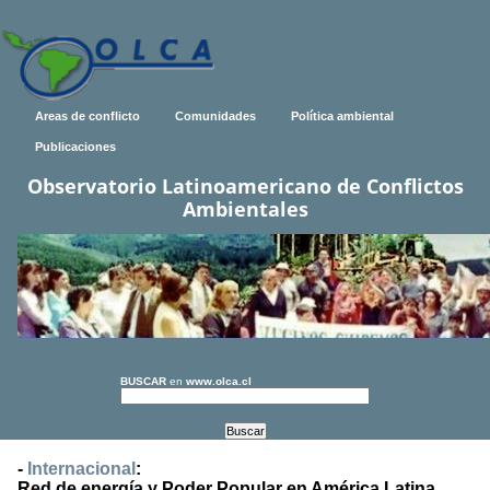
Areas de conflicto
Comunidades
Política ambiental
Publicaciones
Observatorio Latinoamericano de Conflictos
Ambientales
BUSCAR
en
www.olca.cl
-
Internacional
:
Red de energía y Poder Popular en América Latina